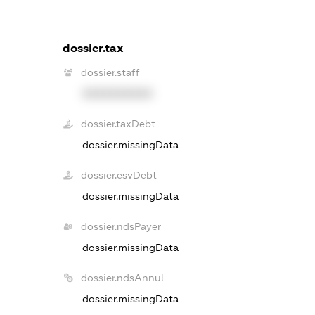
dossier.tax
dossier.staff
XXXXXXXXXX
dossier.taxDebt
dossier.missingData
dossier.esvDebt
dossier.missingData
dossier.ndsPayer
dossier.missingData
dossier.ndsAnnul
dossier.missingData