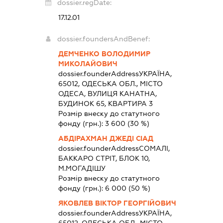
dossier.regDate:
17.12.01
dossier.foundersAndBenef:
ДЕМЧЕНКО ВОЛОДИМИР
МИКОЛАЙОВИЧ
dossier.founderAddress
УКРАЇНА,
65012, ОДЕСЬКА ОБЛ., МІСТО
ОДЕСА, ВУЛИЦЯ КАНАТНА,
БУДИНОК 65, КВАРТИРА 3
Розмір внеску до статутного
фонду (грн.):
3 600
(30 %)
АБДІРАХМАН ДЖЕДІ СІАД
dossier.founderAddress
СОМАЛІ,
БАККАРО СТРІТ, БЛОК 10,
М.МОГАДІШУ
Розмір внеску до статутного
фонду (грн.):
6 000
(50 %)
ЯКОВЛЕВ ВІКТОР ГЕОРГІЙОВИЧ
dossier.founderAddress
УКРАЇНА,