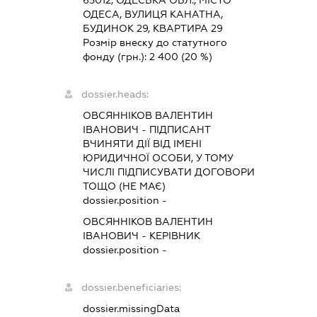
65012, ОДЕСЬКА ОБЛ., МІСТО
ОДЕСА, ВУЛИЦЯ КАНАТНА,
БУДИНОК 29, КВАРТИРА 29
Розмір внеску до статутного
фонду (грн.):
2 400
(20 %)
dossier.heads:
ОВСЯННІКОВ ВАЛЕНТИН
ІВАНОВИЧ
-
ПІДПИСАНТ
ВЧИНЯТИ ДІЇ ВІД ІМЕНІ
ЮРИДИЧНОЇ ОСОБИ, У ТОМУ
ЧИСЛІ ПІДПИСУВАТИ ДОГОВОРИ
ТОЩО (НЕ МАЄ)
dossier.position -
ОВСЯННІКОВ ВАЛЕНТИН
ІВАНОВИЧ
-
КЕРІВНИК
dossier.position -
dossier.beneficiaries:
dossier.missingData