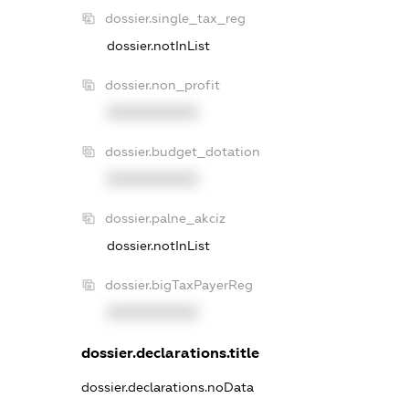
dossier.single_tax_reg
dossier.notInList
dossier.non_profit
XXXXXXXXXX
dossier.budget_dotation
XXXXXXXXXX
dossier.palne_akciz
dossier.notInList
dossier.bigTaxPayerReg
XXXXXXXXXX
dossier.declarations.title
dossier.declarations.noData