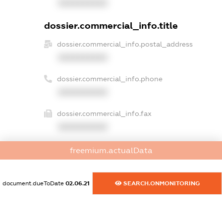
XXXXXXXXXX
dossier.commercial_info.title
dossier.commercial_info.postal_address
XXXXXXXXXX
dossier.commercial_info.phone
XXXXXXXXXX
dossier.commercial_info.fax
XXXXXXXXXX
dossier.commercial_info.email
freemium.actualData
XXXXXXXXXX
dossier.commercial_info.website
document.dueToDate
02.06.21
SEARCH.ONMONITORING
XXXXXXXXXX
dossier.commercial_info.activity