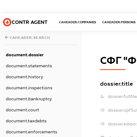
CONTR AGENT
CAHEADER.COMPANIES
CAHEADER.PERSONS
CAHEADER.SEARCH
document.dossier
СФГ "
document.statements
document.history
dossier.title
document.inspections
dossier.fullN
document.bankruptcy
document.court
dossier.opfSu
document.taxdebts
dossier.edrpo:
document.enforcements