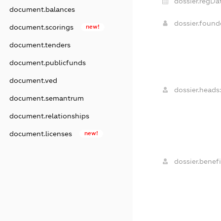
dossier.regDa
document.balances
dossier.foun
document.scorings
new!
document.tenders
document.publicfunds
document.ved
dossier.heads
document.semantrum
document.relationships
document.licenses
new!
dossier.benefi