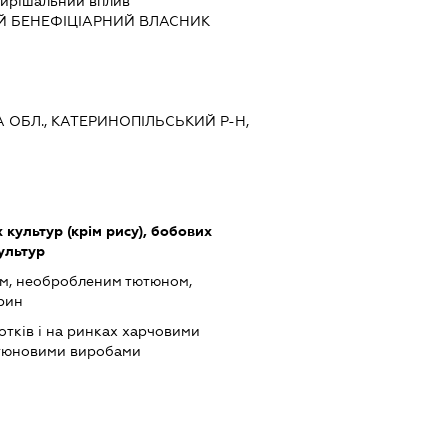
ирішальний вплив
Й БЕНЕФІЦІАРНИЙ ВЛАСНИК
КА ОБЛ., КАТЕРИНОПІЛЬСЬКИЙ Р-Н,
культур (крім рису), бобових
культур
ом, необробленим тютюном,
арин
отків і на ринках харчовими
ютюновими виробами