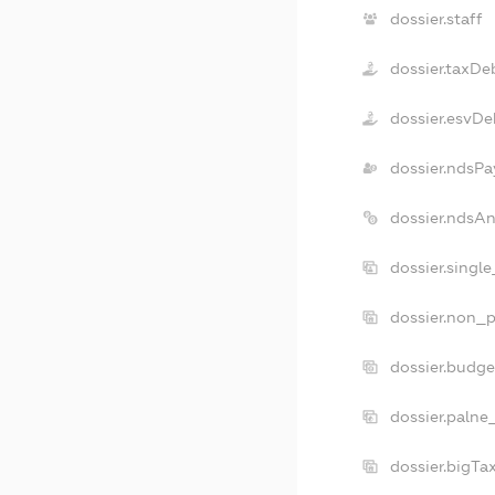
dossier.staff
dossier.taxDe
dossier.esvDe
dossier.ndsPa
dossier.ndsA
dossier.singl
dossier.non_p
dossier.budg
dossier.palne
dossier.bigT