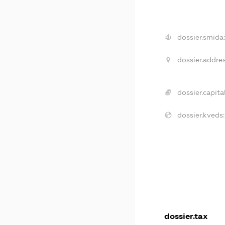
dossier.smida
dossier.addres
dossier.capital
dossier.kveds:
dossier.tax