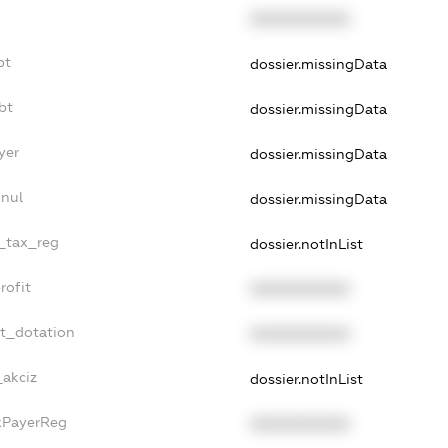
XXXXXXXXXX
bt
dossier.missingData
bt
dossier.missingData
yer
dossier.missingData
nnul
dossier.missingData
e_tax_reg
dossier.notInList
rofit
XXXXXXXXXX
et_dotation
XXXXXXXXXX
_akciz
dossier.notInList
axPayerReg
XXXXXXXXXX