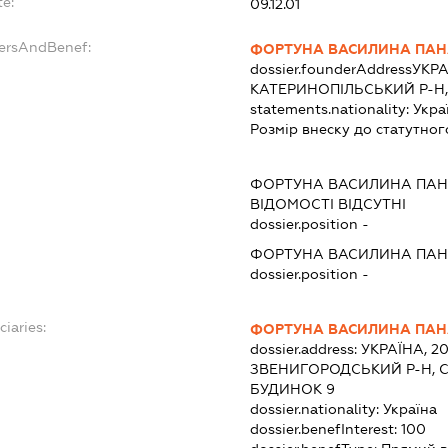
te:
09.12.01
dersAndBenef:
ФОРТУНА ВАСИЛИНА ПАН
dossier.founderAddress
УКРА
КАТЕРИНОПІЛЬСЬКИЙ Р-Н,
statements.nationality:
Укра
Розмір внеску до статутног
:
ФОРТУНА ВАСИЛИНА ПАН
ВІДОМОСТІ ВІДСУТНІ
dossier.position -
ФОРТУНА ВАСИЛИНА ПАН
dossier.position -
ciaries:
ФОРТУНА ВАСИЛИНА ПАН
dossier.address:
УКРАЇНА, 20
ЗВЕНИГОРОДСЬКИЙ Р-Н, С
БУДИНОК 9
dossier.nationality:
Україна
dossier.benefInterest:
100