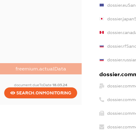
dossier.euSan
dossier.japan
dossier.cana
dossier.rfSan
dossier.russia
freemium.actualData
dossier.comm
document.dueToDate
18.03.24
dossier.comme
SEARCH.ONMONITORING
dossier.comm
dossier.comme
dossier.comme