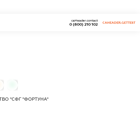
caHeader.contact
CAHEADER.GETTEST
0 (800) 210 102
0
0
ВО "СФГ "ФОРТУНА"