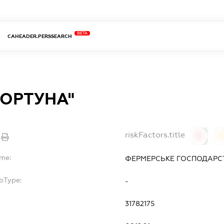
BETA
CAHEADER.PERSSEARCH
ФОРТУНА"
riskFactors.title
0
ame:
ФЕРМЕРСЬКЕ ГОСПОДАРСТ
bType:
-
31782175