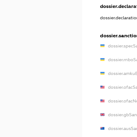
dossier.declarat
dossier.declarati
dossier.sancti
dossier.specS
dossier.rnboS
dossier.amkuB
dossier.ofacS
dossier.ofac
dossier.gbSan
dossier.ausSa