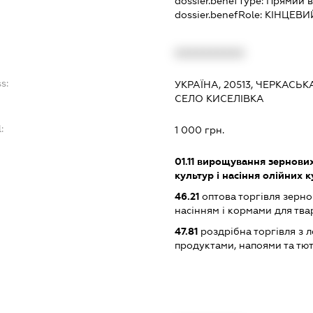
dossier.benefType:
Прямий в
dossier.benefRole:
КІНЦЕВИ
:
XXXXXXXXXX
s:
УКРАЇНА, 20513, ЧЕРКАСЬ
СЕЛО КИСЕЛІВКА
:
1 000 грн.
01.11
вирощування зернових 
культур і насіння олійних 
46.21
оптова торгівля зерн
насінням і кормами для тв
47.81
роздрібна торгівля з л
продуктами, напоями та т