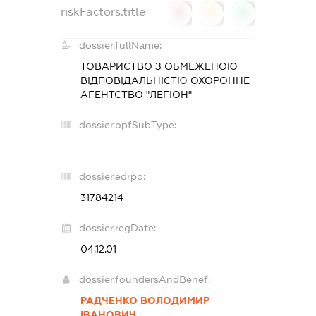
riskFactors.title
0
0
0
dossier.fullName:
ТОВАРИСТВО З ОБМЕЖЕНОЮ
ВІДПОВІДАЛЬНІСТЮ ОХОРОННЕ
АГЕНТСТВО "ЛЕГІОН"
dossier.opfSubType:
-
dossier.edrpo:
31784214
dossier.regDate:
04.12.01
dossier.foundersAndBenef:
РАДЧЕНКО ВОЛОДИМИР
ІВАНОВИЧ