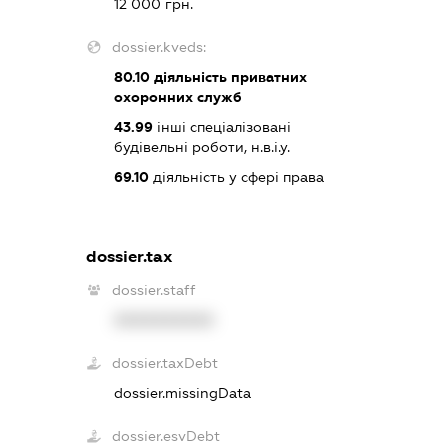
12 000 грн.
dossier.kveds:
80.10
діяльність приватних
охоронних служб
43.99
інші спеціалізовані
будівельні роботи, н.в.і.у.
69.10
діяльність у сфері права
dossier.tax
dossier.staff
XXXXXXXXXX
dossier.taxDebt
dossier.missingData
dossier.esvDebt