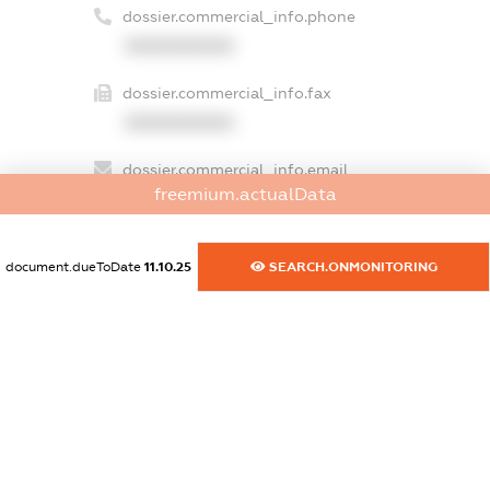
dossier.commercial_info.phone
XXXXXXXXXX
dossier.commercial_info.fax
XXXXXXXXXX
dossier.commercial_info.email
freemium.actualData
XXXXXXXXXX
dossier.commercial_info.website
document.dueToDate
11.10.25
SEARCH.ONMONITORING
XXXXXXXXXX
dossier.commercial_info.activity
XXXXXXXXXX
freemium.exampleText_1
freemium.exampleText_2
freemium.anonymousPerSearch2