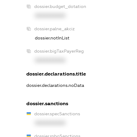
dossier.budget_dotation
XXXXXXXXXX
dossier.palne_akciz
dossier.notInList
dossier.bigTaxPayerReg
XXXXXXXXXX
dossier.declarations.title
dossier.declarations.noData
dossier.sanctions
dossier.specSanctions
XXXXXXXXXX
dossier.rnboSanctions