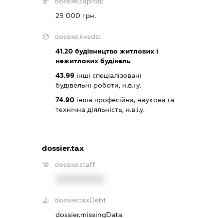
dossier.capital:
29 000 грн.
dossier.kveds:
41.20
будівництво житлових і
нежитлових будівель
43.99
інші спеціалізовані
будівельні роботи, н.в.і.у.
74.90
інша професійна, наукова та
технічна діяльність, н.в.і.у.
dossier.tax
dossier.staff
XXXXXXXXXX
dossier.taxDebt
dossier.missingData