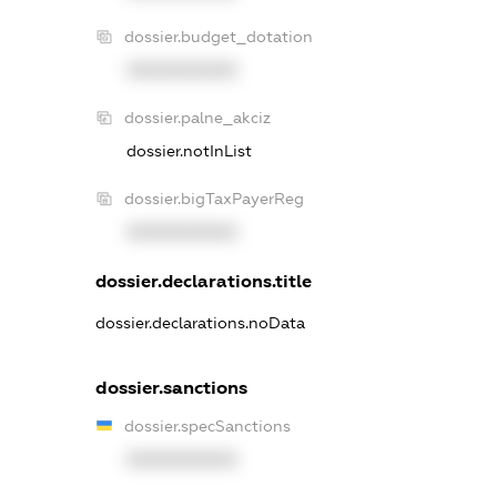
dossier.budget_dotation
XXXXXXXXXX
dossier.palne_akciz
dossier.notInList
dossier.bigTaxPayerReg
XXXXXXXXXX
dossier.declarations.title
dossier.declarations.noData
dossier.sanctions
dossier.specSanctions
XXXXXXXXXX