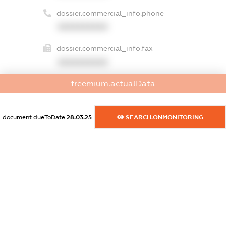
dossier.commercial_info.phone
XXXXXXXXXX
dossier.commercial_info.fax
XXXXXXXXXX
freemium.actualData
dossier.commercial_info.email
XXXXXXXXXX
document.dueToDate
28.03.25
SEARCH.ONMONITORING
dossier.commercial_info.website
XXXXXXXXXX
dossier.commercial_info.activity
XXXXXXXXXX
freemium.exampleText_1
freemium.exampleText_2