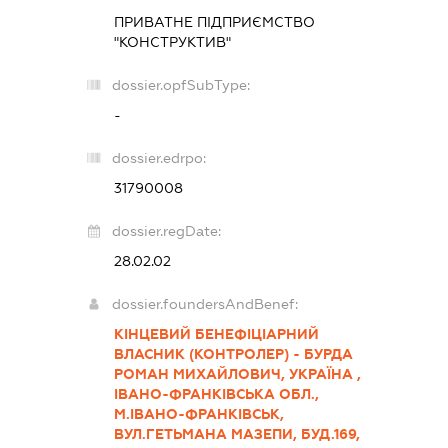
ПРИВАТНЕ ПІДПРИЄМСТВО
"КОНСТРУКТИВ"
dossier.opfSubType:
-
dossier.edrpo:
31790008
dossier.regDate:
28.02.02
dossier.foundersAndBenef:
КІНЦЕВИЙ БЕНЕФІЦІАРНИЙ
ВЛАСНИК (КОНТРОЛЕР) - БУРДА
РОМАН МИХАЙЛОВИЧ, УКРАЇНА ,
ІВАНО-ФРАНКІВСЬКА ОБЛ.,
М.ІВАНО-ФРАНКІВСЬК,
ВУЛ.ГЕТЬМАНА МАЗЕПИ, БУД.169,