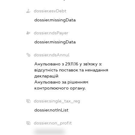
dossier.esvDebt
dossier.missingData
dossier.ndsPayer
dossier.missingData
dossier.ndsAnnul
Анульовано з 29.11.16 у зв'язку з:
вiдсутнiсть поставок та ненадання
декларацiй
Анульовано за рiшенням
контролюючого органу.
dossier.single_tax_reg
dossier.notInList
dossier.non_profit
XXXXXXXXXX