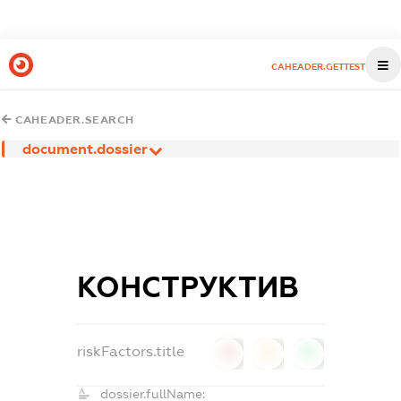
CAHEADER.GETTEST
CAHEADER.SEARCH
document.dossier
КОНСТРУКТИВ
riskFactors.title
0
0
0
dossier.fullName: