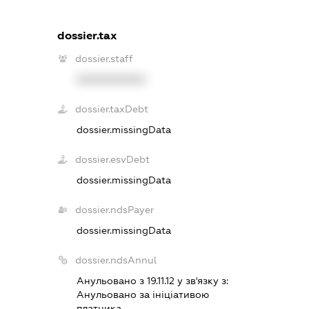
dossier.tax
dossier.staff
XXXXXXXXXX
dossier.taxDebt
dossier.missingData
dossier.esvDebt
dossier.missingData
dossier.ndsPayer
dossier.missingData
dossier.ndsAnnul
Анульовано з 19.11.12 у зв'язку з:
Анульовано за iнiцiативою
платника