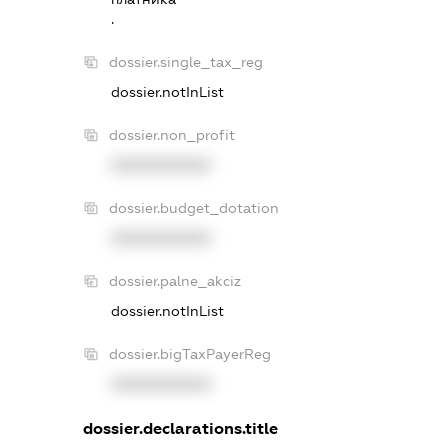
.
dossier.single_tax_reg
dossier.notInList
dossier.non_profit
XXXXXXXXXX
dossier.budget_dotation
XXXXXXXXXX
dossier.palne_akciz
dossier.notInList
dossier.bigTaxPayerReg
XXXXXXXXXX
dossier.declarations.title