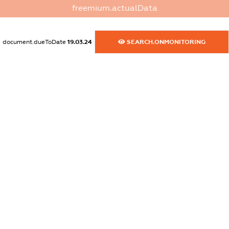
freemium.actualData
dossier.commercial_info.activity
XXXXXXXXXX
document.dueToDate
19.03.24
SEARCH.ONMONITORING
freemium.exampleText_1
freemium.exampleText_2
freemium.anonymousPerSearch2
FREEMIUM.DETAILS
FREEMIUM.REGISTER