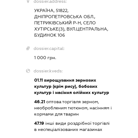
dossier.address:
УКРАЇНА, 51822,
ДНІПРОПЕТРОВСЬКА ОБЛ.,
ПЕТРИКІВСЬКИЙ Р-Н, СЕЛО
ХУТІРСЬКЕ(З), ВУЛ.ЦЕНТРАЛЬНА,
БУДИНОК 106
dossier.capital:
1 000 грн.
dossier.kveds:
01.11
вирощування зернових
культур (крім рису), бобових
культур і насіння олійних культур
46.21
оптова торгівля зерном,
необробленим тютюном, насінням і
кормами для тварин
47.19
інші види роздрібної торгівлі
в неспеціалізованих магазинах