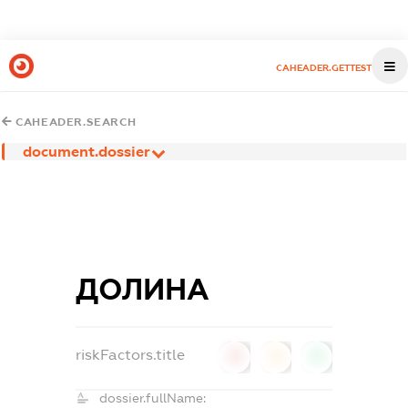
CAHEADER.GETTEST
CAHEADER.SEARCH
document.dossier
ДОЛИНА
riskFactors.title
0
0
0
dossier.fullName: