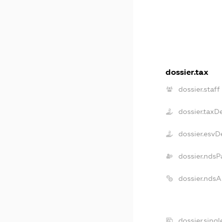
dossier.tax
dossier.staff
dossier.taxD
dossier.esvD
dossier.ndsP
dossier.nds
dossier.sing