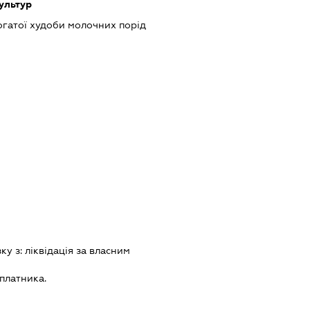
культур
гатої худоби молочних порід
зку з:
лiквiдацiя за власним
платника.