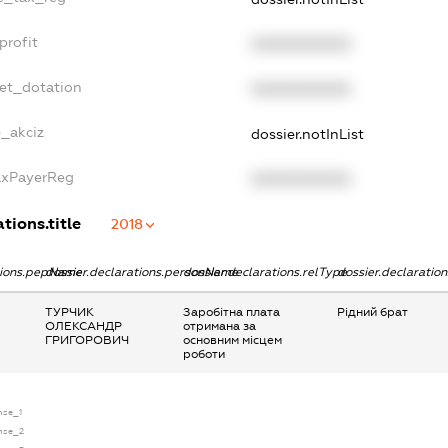
profit
XXXXXXXXXX
get_dotation
XXXXXXXXXX
e_akciz
dossier.notInList
TaxPayerReg
XXXXXXXXXX
tions.title
2018
ations.pepName
dossier.declarations.personName
dossier.declarations.relType
dossier.declaratio
ТУРЧИК
Заробітна плата
Рідний брат
ОЛЕКСАНДР
отримана за
ГРИГОРОВИЧ
основним місцем
роботи
ense_1
ense_2