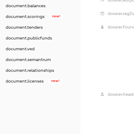
dossier.edrpo
document.balances
dossier.regD
document.scorings
new!
dossier.fou
document.tenders
document.publicfunds
document.ved
document.semantrum
document.relationships
document.licenses
new!
dossier.head