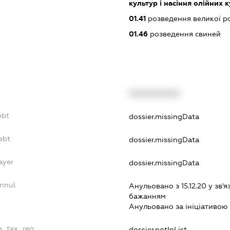
культур і насіння олійних 
01.41
розведення великої ро
01.46
розведення свиней
XXXXXXXXXX
ebt
dossier.missingData
ebt
dossier.missingData
ayer
dossier.missingData
Annul
Анульовано з 15.12.20 у зв'я
бажанням
Анульовано за iнiцiативою 
le_tax_reg
dossier.notInList