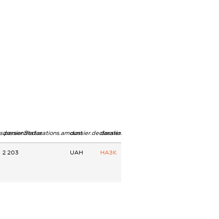
ns.personStatus
dossier.declarations.amount
dossier.declarations.currency
dossier.declarations.source
2 203
UAH
НАЗК