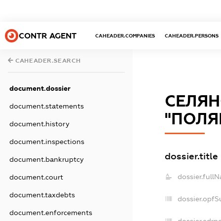
CONTR AGENT
CAHEADER.COMPANIES
CAHEADER.PERSONS
CAHEADER.SEARCH
document.dossier
СЕЛЯН
document.statements
"ПОЛЯ
document.history
document.inspections
dossier.title
document.bankruptcy
dossier.full
document.court
document.taxdebts
dossier.opfS
document.enforcements