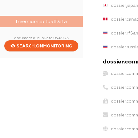
dossier.japa
dossier.cana
freemium.actualData
dossier.rfSa
document.dueToDate
03.09.25
SEARCH.ONMONITORING
dossier.russi
dossier.comm
dossier.comm
dossier.com
dossier.comm
dossier.comm
dossier.comm