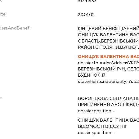
:
31791953
ate:
20.01.02
ndersAndBenef:
КІНЦЕВИЙ БЕНІФІЦІАРНИ
ОНИЩУК ВАЛЕНТИНА ВАСИ
ОБЛАСТЬ,БЕРЕЗНІВСЬКИЙ
РАЙОН,С.ПОЛЯНИ,ВУЛ.КО
ОНИЩУК ВАЛЕНТИНА ВАС
dossier.founderAddress
УКРА
БЕРЕЗНІВСЬКИЙ Р-Н, СЕЛ
БУДИНОК 17
statements.nationality:
Укра
s:
ВОРОНЦОВА СВІТЛАНА П
ПРИПИНЕННЯ АБО ЛІКВІД
dossier.position -
ОНИЩУК ВАЛЕНТИНА ВАС
ВІДОМОСТІ ВІДСУТНІ
dossier.position -