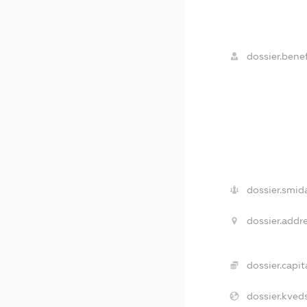
dossier.benef
dossier.smid
dossier.addre
dossier.capita
dossier.kveds