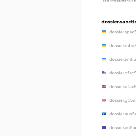
dossier.declarations.lic
dossier.sancti
dossier.spec
dossier.rnbo
dossier.amku
dossier.ofac
dossier.ofa
dossier.gbSa
dossier.ausS
dossier.euSa