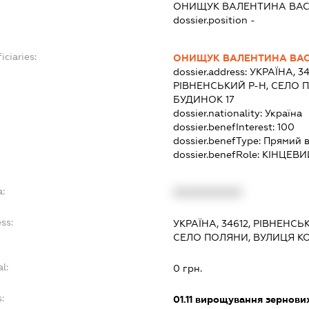
ОНИЩУК ВАЛЕНТИНА ВАС
dossier.position -
iciaries:
ОНИЩУК ВАЛЕНТИНА ВАС
dossier.address:
УКРАЇНА, 3
РІВНЕНСЬКИЙ Р-Н, СЕЛО 
БУДИНОК 17
dossier.nationality:
Україна
dossier.benefInterest:
100
dossier.benefType:
Прямий в
dossier.benefRole:
КІНЦЕВИ
a:
XXXXXXXXXX
ss:
УКРАЇНА, 34612, РІВНЕНСЬ
СЕЛО ПОЛЯНИ, ВУЛИЦЯ КО
l:
0 грн.
:
01.11
вирощування зернових 