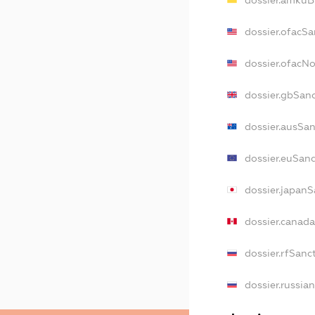
dossier.amkuB
dossier.ofacSa
dossier.ofacN
dossier.gbSan
dossier.ausSa
dossier.euSan
dossier.japan
dossier.canad
dossier.rfSanc
dossier.russia