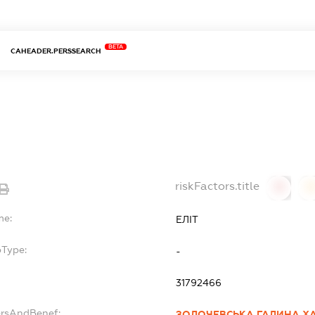
BETA
CAHEADER.PERSSEARCH
riskFactors.title
0
0
me:
ЕЛІТ
bType:
-
31792466
ersAndBenef:
ЗОЛОЧЕВСЬКА ГАЛИНА Х