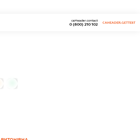
caHeader.contact
CAHEADER.GETTEST
0 (800) 210 102
0
АРИТОНІВНА