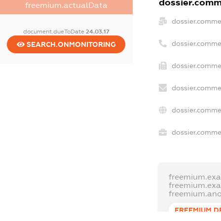
dossier.comme
freemium.actualData
dossier.comme
document.dueToDate
24.03.17
dossier.comme
SEARCH.ONMONITORING
dossier.commer
dossier.commer
dossier.commer
dossier.commer
freemium.exa
freemium.ex
freemium.an
FREEMIUM.D