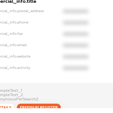
rcial_info.title
rcial_info.postal_address
XXXXXXXXXX
rcial_info.phone
XXXXXXXXXX
cial_info.fax
XXXXXXXXXX
cial_info.email
XXXXXXXXXX
cial_info.website
XXXXXXXXXX
cial_info.activity
XXXXXXXXXX
mpleText_1
ampleText_2
onymousPerSearch2
ETAILS
FREEMIUM.REGISTER