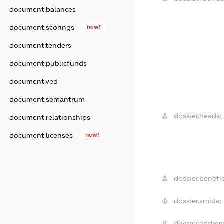
document.balances
document.scorings
new!
document.tenders
document.publicfunds
document.ved
document.semantrum
dossier.heads:
document.relationships
document.licenses
new!
dossier.benefic
dossier.smida:
dossier.addres