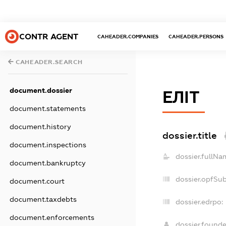
CONTR AGENT
CAHEADER.COMPANIES
CAHEADER.PERSONS
CAHEADER.SEARCH
document.dossier
ЕЛІТ
document.statements
document.history
dossier.title
document.inspections
dossier.fullNa
document.bankruptcy
dossier.opfSu
document.court
document.taxdebts
dossier.edrpo:
document.enforcements
dossier.found