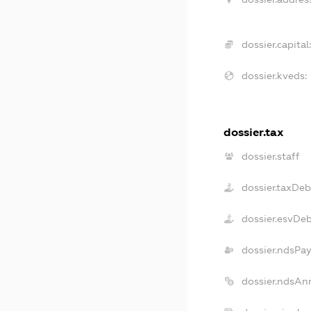
dossier.capital
dossier.kveds:
dossier.tax
dossier.staff
dossier.taxDeb
dossier.esvDe
dossier.ndsPay
dossier.ndsAn