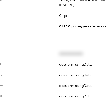
78251, ІВАНО-ФРАНКІВСЬК
ІВАНІВЦІ
:
0 грн.
01.25.0
розведення інших т
XXXXXXXXXX
t
dossier.missingData
bt
dossier.missingData
er
dossier.missingData
nul
dossier.missingData