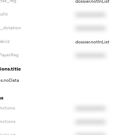
_tax_reg
dossier.notInList
ofit
XXXXXXXXXX
t_dotation
XXXXXXXXXX
akciz
dossier.notInList
xPayerReg
XXXXXXXXXX
ions.title
ons.noData
ns
anctions
XXXXXXXXXX
anctions
XXXXXXXXXX