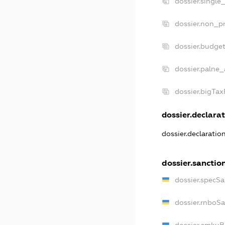
dossier.single
dossier.non_pr
dossier.budge
dossier.palne_
dossier.bigTa
dossier.declarat
dossier.declarati
dossier.sanctio
dossier.specS
dossier.rnboS