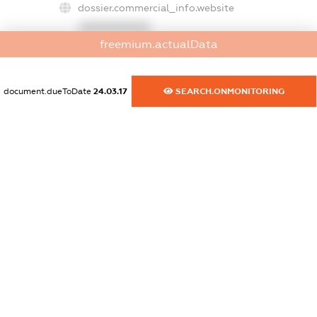
dossier.commercial_info.website
XXXXXXXXXX
freemium.actualData
dossier.commercial_info.activity
XXXXXXXXXX
document.dueToDate
24.03.17
SEARCH.ONMONITORING
freemium.exampleText_1
freemium.exampleText_2
freemium.anonymousPerSearch2
FREEMIUM.DETAILS
FREEMIUM.REGISTER