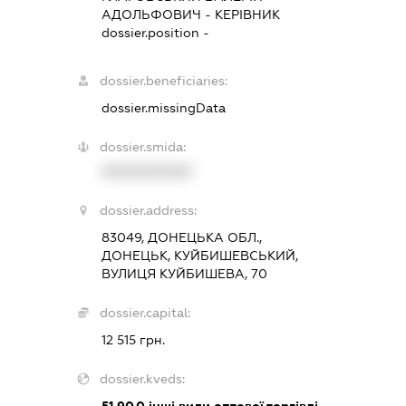
АДОЛЬФОВИЧ
-
КЕРІВНИК
dossier.position -
dossier.beneficiaries:
dossier.missingData
dossier.smida:
XXXXXXXXXX
dossier.address:
83049, ДОНЕЦЬКА ОБЛ.,
ДОНЕЦЬК, КУЙБИШЕВСЬКИЙ,
ВУЛИЦЯ КУЙБИШЕВА, 70
dossier.capital:
12 515 грн.
dossier.kveds:
51.90.0
інші види оптової торгівлі