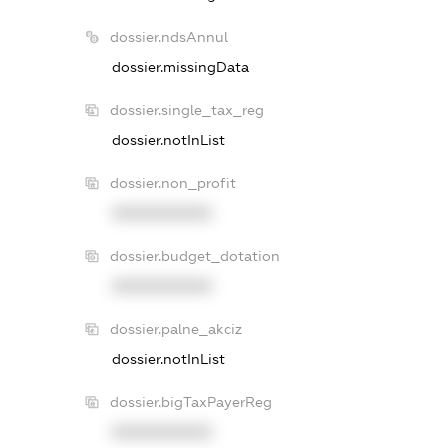
dossier.ndsAnnul
dossier.missingData
dossier.single_tax_reg
dossier.notInList
dossier.non_profit
XXXXXXXXXX
dossier.budget_dotation
XXXXXXXXXX
dossier.palne_akciz
dossier.notInList
dossier.bigTaxPayerReg
XXXXXXXXXX