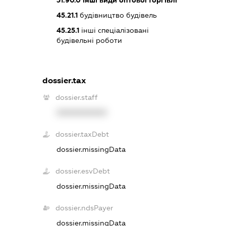
45.21.1
будівництво будівель
45.25.1
інші спеціалізовані
будівельні роботи
dossier.tax
dossier.staff
XXXXXXXXXX
dossier.taxDebt
dossier.missingData
dossier.esvDebt
dossier.missingData
dossier.ndsPayer
dossier.missingData