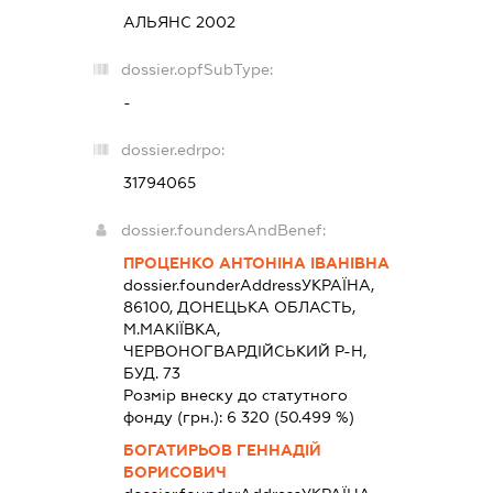
АЛЬЯНС 2002
dossier.opfSubType:
-
dossier.edrpo:
31794065
dossier.foundersAndBenef:
ПРОЦЕНКО АНТОНІНА ІВАНІВНА
dossier.founderAddress
УКРАЇНА,
86100, ДОНЕЦЬКА ОБЛАСТЬ,
М.МАКІЇВКА,
ЧЕРВОНОГВАРДІЙСЬКИЙ Р-Н,
БУД. 73
Розмір внеску до статутного
фонду (грн.):
6 320
(50.499 %)
БОГАТИРЬОВ ГЕННАДІЙ
БОРИСОВИЧ