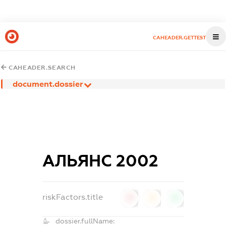
CAHEADER.GETTEST
CAHEADER.SEARCH
document.dossier
АЛЬЯНС 2002
riskFactors.title
0
0
0
dossier.fullName: