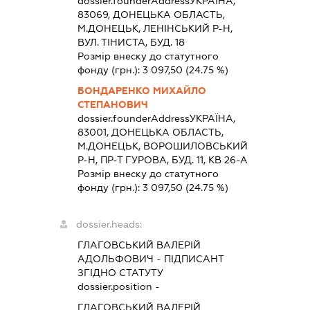
dossier.founderAddress
УКРАЇНА,
83069, ДОНЕЦЬКА ОБЛАСТЬ,
М.ДОНЕЦЬК, ЛЕНІНСЬКИЙ Р-Н,
ВУЛ. ТІНИСТА, БУД. 18
Розмір внеску до статутного
фонду (грн.):
3 097,50
(24.75 %)
БОНДАРЕНКО МИХАЙЛО
СТЕПАНОВИЧ
dossier.founderAddress
УКРАЇНА,
83001, ДОНЕЦЬКА ОБЛАСТЬ,
М.ДОНЕЦЬК, ВОРОШИЛОВСЬКИЙ
Р-Н, ПР-Т ГУРОВА, БУД. 11, КВ 26-А
Розмір внеску до статутного
фонду (грн.):
3 097,50
(24.75 %)
dossier.heads:
ГЛАГОВСЬКИЙ ВАЛЕРІЙ
АДОЛЬФОВИЧ
-
ПІДПИСАНТ
ЗГІДНО СТАТУТУ
dossier.position -
ГЛАГОВСЬКИЙ ВАЛЕРІЙ