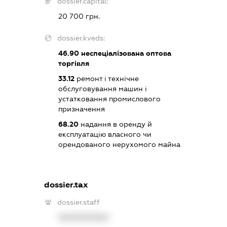
dossier.capital:
20 700 грн.
dossier.kveds:
46.90
неспеціалізована оптова
торгівля
33.12
ремонт і технічне
обслуговування машин і
устатковання промислового
призначення
68.20
надання в оренду й
експлуатацію власного чи
орендованого нерухомого майна
dossier.tax
dossier.staff
XXXXXXXXXX