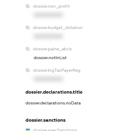
dossier.non_profit
XXXXXXXXXX
dossier.budget_dotation
XXXXXXXXXX
dossier.palne_akciz
dossier.notInList
dossier.bigTaxPayerReg
XXXXXXXXXX
dossier.declarations.title
dossier.declarations.noData
dossier.sanctions
dossier.specSanctions