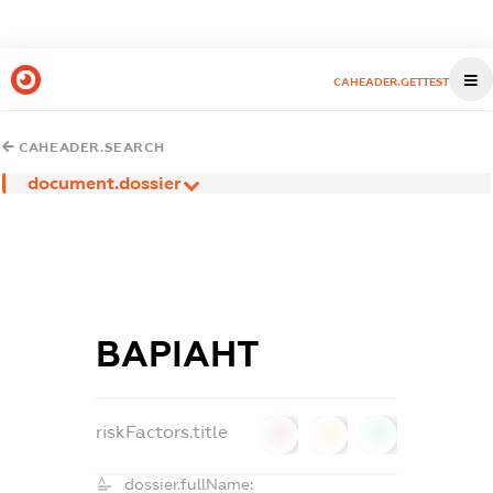
CAHEADER.GETTEST
CAHEADER.SEARCH
document.dossier
ВАРІАНТ
riskFactors.title
0
0
0
dossier.fullName: