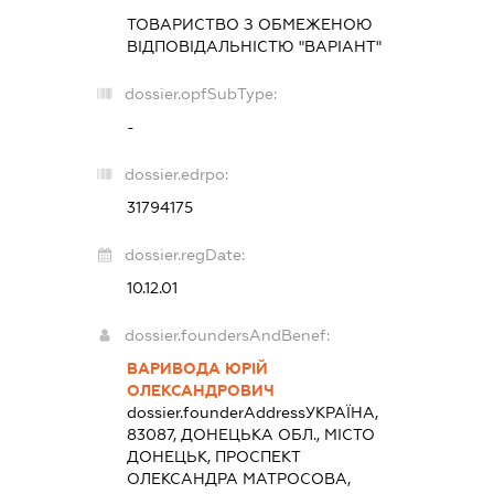
ТОВАРИСТВО З ОБМЕЖЕНОЮ
ВІДПОВІДАЛЬНІСТЮ "ВАРІАНТ"
dossier.opfSubType:
-
dossier.edrpo:
31794175
dossier.regDate:
10.12.01
dossier.foundersAndBenef:
ВАРИВОДА ЮРІЙ
ОЛЕКСАНДРОВИЧ
dossier.founderAddress
УКРАЇНА,
83087, ДОНЕЦЬКА ОБЛ., МІСТО
ДОНЕЦЬК, ПРОСПЕКТ
ОЛЕКСАНДРА МАТРОСОВА,