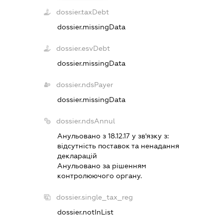
dossier.taxDebt
dossier.missingData
dossier.esvDebt
dossier.missingData
dossier.ndsPayer
dossier.missingData
dossier.ndsAnnul
Анульовано з 18.12.17 у зв'язку з:
вiдсутнiсть поставок та ненадання
декларацiй
Анульовано за рiшенням
контролюючого органу.
dossier.single_tax_reg
dossier.notInList