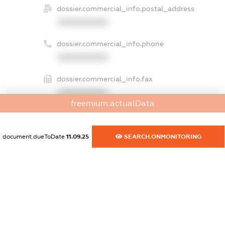
dossier.commercial_info.postal_address
XXXXXXXXXX
dossier.commercial_info.phone
XXXXXXXXXX
dossier.commercial_info.fax
XXXXXXXXXX
freemium.actualData
dossier.commercial_info.email
XXXXXXXXXX
document.dueToDate
11.09.25
SEARCH.ONMONITORING
dossier.commercial_info.website
XXXXXXXXXX
dossier.commercial_info.activity
XXXXXXXXXX