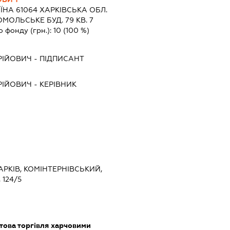
ЇНА 61064 ХАРКIВСЬКА ОБЛ.
ОЛЬСЬКЕ БУД. 79 КВ. 7
о фонду (грн.):
10
(100 %)
РІЙОВИЧ
-
ПІДПИСАНТ
РІЙОВИЧ
-
КЕРІВНИК
ХАРКІВ, КОМІНТЕРНІВСЬКИЙ,
124/5
това торгівля харчовими