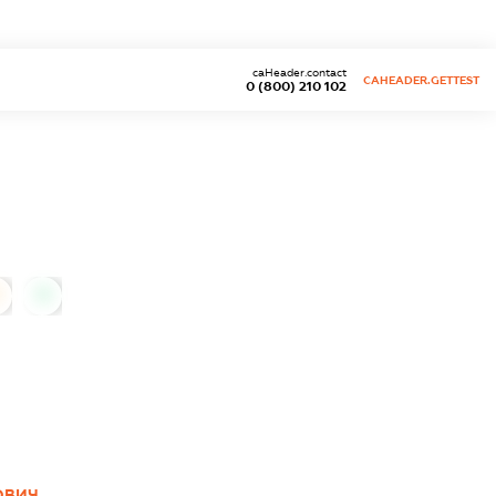
caHeader.contact
CAHEADER.GETTEST
0 (800) 210 102
0
ОВИЧ