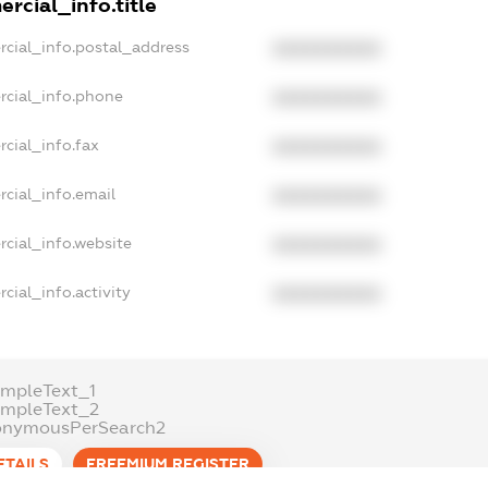
rcial_info.title
rcial_info.postal_address
XXXXXXXXXX
rcial_info.phone
XXXXXXXXXX
cial_info.fax
XXXXXXXXXX
cial_info.email
XXXXXXXXXX
cial_info.website
XXXXXXXXXX
cial_info.activity
XXXXXXXXXX
mpleText_1
ampleText_2
onymousPerSearch2
ETAILS
FREEMIUM.REGISTER