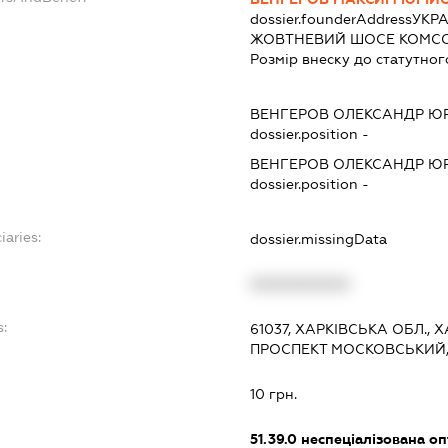
dossier.founderAddress
УКРА
ЖОВТНЕВИЙ ШОСЕ КОМСОМ
Розмір внеску до статутног
ВЕНГЕРОВ ОЛЕКСАНДР Ю
dossier.position -
ВЕНГЕРОВ ОЛЕКСАНДР Ю
dossier.position -
iaries:
dossier.missingData
XXXXXXXXXX
s:
61037, ХАРКІВСЬКА ОБЛ., 
ПРОСПЕКТ МОСКОВСЬКИЙ, 
:
10 грн.
51.39.0
неспеціалізована оп