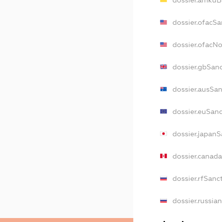
dossier.amkuB
dossier.ofacSa
dossier.ofacN
dossier.gbSan
dossier.ausSa
dossier.euSan
dossier.japan
dossier.canad
dossier.rfSanc
dossier.russia