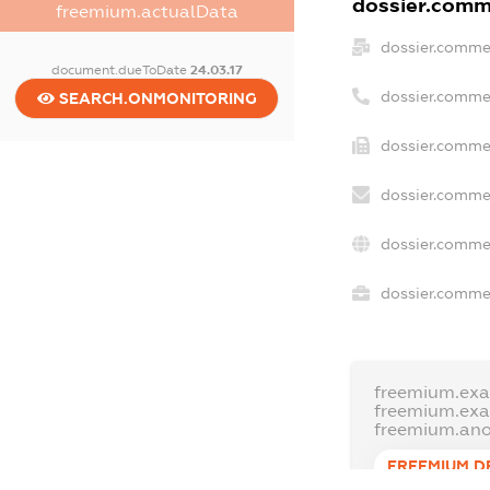
dossier.comme
freemium.actualData
dossier.comme
document.dueToDate
24.03.17
dossier.comme
SEARCH.ONMONITORING
dossier.commer
dossier.commer
dossier.commer
dossier.commer
freemium.exa
freemium.ex
freemium.an
FREEMIUM.D