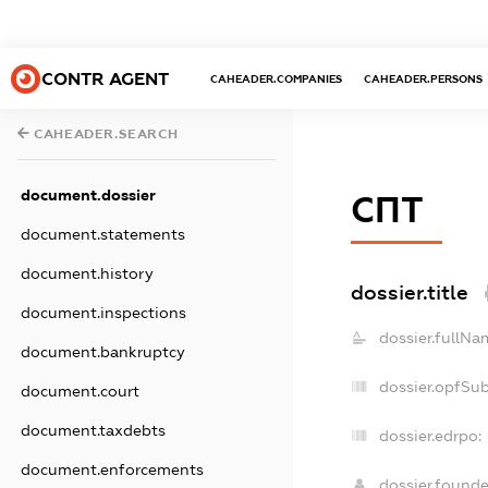
CONTR AGENT
CAHEADER.COMPANIES
CAHEADER.PERSONS
CAHEADER.SEARCH
document.dossier
СПТ
document.statements
document.history
dossier.title
document.inspections
dossier.fullNa
document.bankruptcy
dossier.opfSu
document.court
document.taxdebts
dossier.edrpo:
document.enforcements
dossier.found