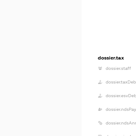
dossier.tax
dossier.staff
dossier.taxDeb
dossier.esvDe
dossier.ndsPay
dossier.ndsAn