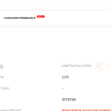
BETA
CAHEADER.PERSSEARCH
riskFactors.title
0
0
me:
СПТ
bType:
-
31797181
ersAndBenef:
ВЕНГЕРОВ МАКСИМ ЮРІЙ