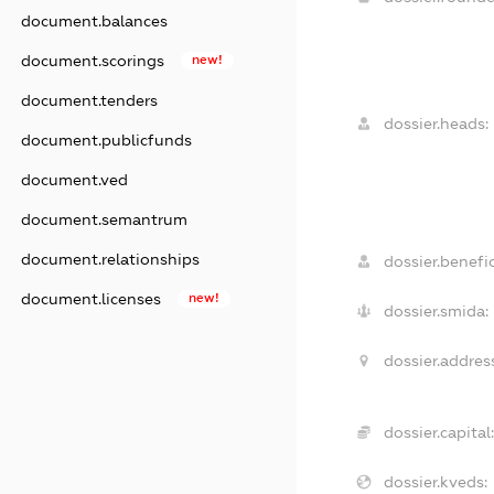
document.balances
document.scorings
new!
document.tenders
dossier.heads:
document.publicfunds
document.ved
document.semantrum
document.relationships
dossier.benefic
document.licenses
new!
dossier.smida:
dossier.addres
dossier.capital
dossier.kveds: