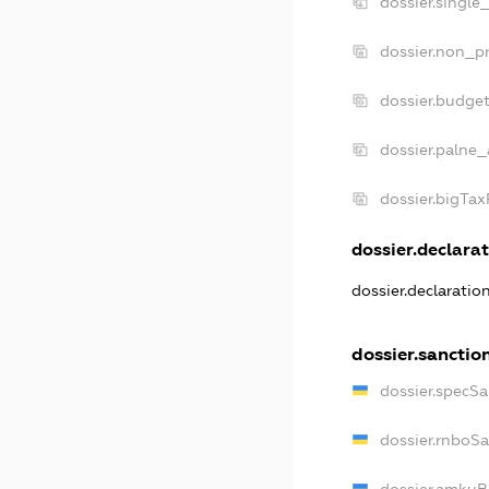
dossier.single
dossier.non_pr
dossier.budge
dossier.palne_
dossier.bigTa
dossier.declarat
dossier.declarati
dossier.sanctio
dossier.specS
dossier.rnboS