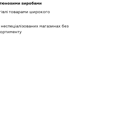
ютюновими виробами
гівлі товарами широкого
 неспеціалізованих магазинах без
сортименту