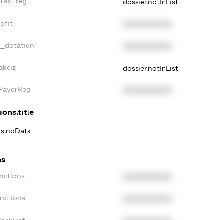
_tax_reg
dossier.notInList
ofit
XXXXXXXXXX
t_dotation
XXXXXXXXXX
akciz
dossier.notInList
xPayerReg
XXXXXXXXXX
ions.title
ons.noData
ns
anctions
XXXXXXXXXX
anctions
XXXXXXXXXX