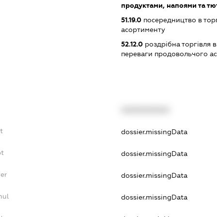
продуктами, напоями та т
51.19.0
посередництво в тор
асортименту
52.12.0
роздрібна торгівля в
переваги продовольчого а
XXXXXXXXXX
t
dossier.missingData
bt
dossier.missingData
er
dossier.missingData
nul
dossier.missingData