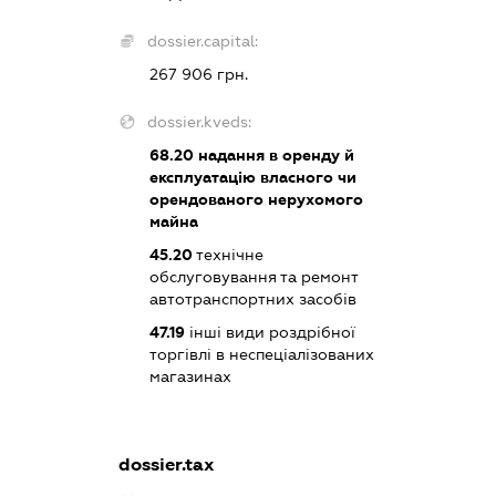
dossier.capital:
267 906 грн.
dossier.kveds:
68.20
надання в оренду й
експлуатацію власного чи
орендованого нерухомого
майна
45.20
технічне
обслуговування та ремонт
автотранспортних засобів
47.19
інші види роздрібної
торгівлі в неспеціалізованих
магазинах
dossier.tax