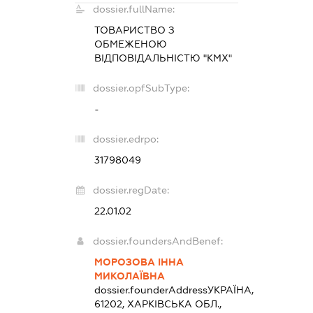
dossier.fullName:
ТОВАРИСТВО З
ОБМЕЖЕНОЮ
ВІДПОВІДАЛЬНІСТЮ "КМХ"
dossier.opfSubType:
-
dossier.edrpo:
31798049
dossier.regDate:
22.01.02
dossier.foundersAndBenef:
МОРОЗОВА ІННА
МИКОЛАЇВНА
dossier.founderAddress
УКРАЇНА,
61202, ХАРКІВСЬКА ОБЛ.,