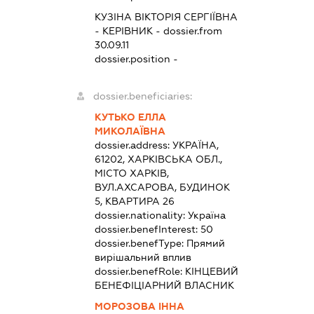
КУЗІНА ВІКТОРІЯ СЕРГІЇВНА
-
КЕРІВНИК
- dossier.from
30.09.11
dossier.position -
dossier.beneficiaries:
КУТЬКО ЕЛЛА
МИКОЛАЇВНА
dossier.address:
УКРАЇНА,
61202, ХАРКІВСЬКА ОБЛ.,
МІСТО ХАРКІВ,
ВУЛ.АХСАРОВА, БУДИНОК
5, КВАРТИРА 26
dossier.nationality:
Україна
dossier.benefInterest:
50
dossier.benefType:
Прямий
вирішальний вплив
dossier.benefRole:
КІНЦЕВИЙ
БЕНЕФІЦІАРНИЙ ВЛАСНИК
МОРОЗОВА ІННА