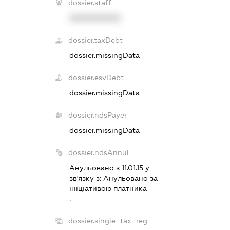
dossier.staff
XXXXXXXXXX
dossier.taxDebt
dossier.missingData
dossier.esvDebt
dossier.missingData
dossier.ndsPayer
dossier.missingData
dossier.ndsAnnul
Анульовано з 11.01.15 у
зв'язку з:
Анульовано за
iнiцiативою платника
.
dossier.single_tax_reg