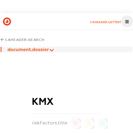
CAHEADER.GETTEST
CAHEADER.SEARCH
document.dossier
КМХ
riskFactors.title
0
0
0