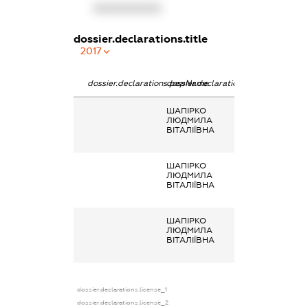
XXXXXXXXXX
dossier.declarations.title
2017
dossier.declarations.pepName
dossier.declarations.personName
dossier.declara
ШАПІРКО
Заробітна плат
ЛЮДМИЛА
отримана за
ВІТАЛІЇВНА
основним місц
роботи
ШАПІРКО
Заробітна плат
ЛЮДМИЛА
отримана за
ВІТАЛІЇВНА
основним місц
роботи
ШАПІРКО
Заробітна плат
ЛЮДМИЛА
отримана за
ВІТАЛІЇВНА
основним місц
роботи
dossier.declarations.license_1
dossier.declarations.license_2