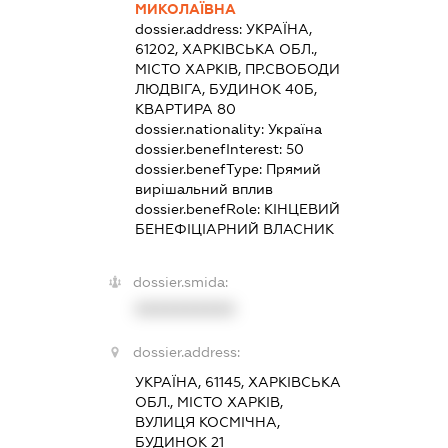
МИКОЛАЇВНА
dossier.address:
УКРАЇНА,
61202, ХАРКІВСЬКА ОБЛ.,
МІСТО ХАРКІВ, ПР.СВОБОДИ
ЛЮДВІГА, БУДИНОК 40Б,
КВАРТИРА 80
dossier.nationality:
Україна
dossier.benefInterest:
50
dossier.benefType:
Прямий
вирішальний вплив
dossier.benefRole:
КІНЦЕВИЙ
БЕНЕФІЦІАРНИЙ ВЛАСНИК
dossier.smida:
XXXXXXXXXX
dossier.address:
УКРАЇНА, 61145, ХАРКІВСЬКА
ОБЛ., МІСТО ХАРКІВ,
ВУЛИЦЯ КОСМІЧНА,
БУДИНОК 21