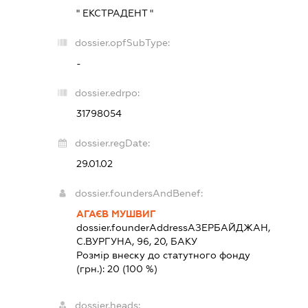
" ЕКСТРАДЕНТ "
dossier.opfSubType:
-
dossier.edrpo:
31798054
dossier.regDate:
29.01.02
dossier.foundersAndBenef:
АГАЄВ МУШВИГ
dossier.founderAddress
АЗЕРБАЙДЖАН,
С.ВУРГУНА, 96, 20, БАКУ
Розмір внеску до статутного фонду
(грн.):
20
(100 %)
dossier.heads: