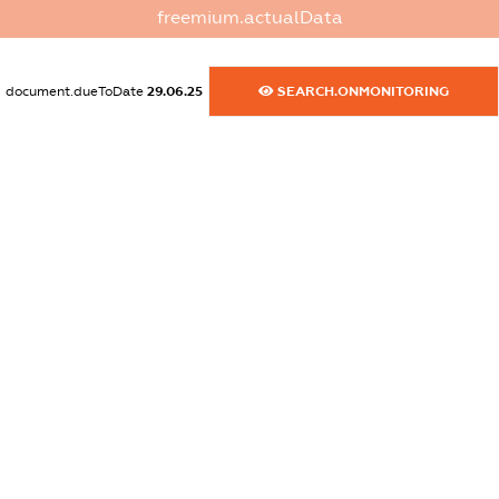
freemium.actualData
dossier.commercial_info.activity
XXXXXXXXXX
document.dueToDate
29.06.25
SEARCH.ONMONITORING
freemium.exampleText_1
freemium.exampleText_2
freemium.anonymousPerSearch2
FREEMIUM.DETAILS
FREEMIUM.REGISTER