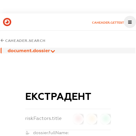
CAHEADER.GETTEST
CAHEADER.SEARCH
document.dossier
ЕКСТРАДЕНТ
riskFactors.title
0
0
0
dossier.fullName: