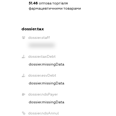
51.46
оптова торгівля
фармацевтичними товарами
dossier.tax
dossier.staff
XXXXXXXXXX
dossier.taxDebt
dossier.missingData
dossier.esvDebt
dossier.missingData
dossier.ndsPayer
dossier.missingData
dossier.ndsAnnul