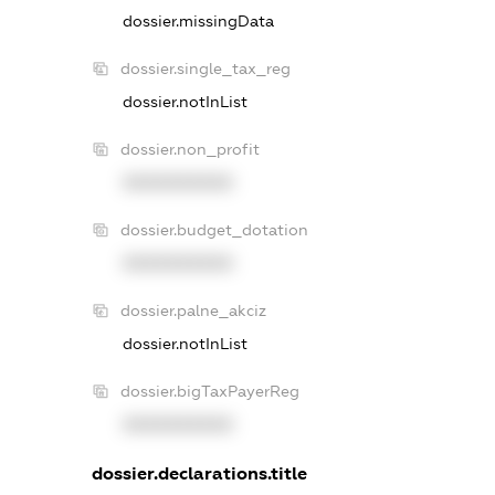
dossier.missingData
dossier.single_tax_reg
dossier.notInList
dossier.non_profit
XXXXXXXXXX
dossier.budget_dotation
XXXXXXXXXX
dossier.palne_akciz
dossier.notInList
dossier.bigTaxPayerReg
XXXXXXXXXX
dossier.declarations.title