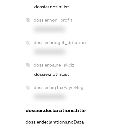
dossier.notInList
dossier.non_profit
XXXXXXXXXX
dossier.budget_dotation
XXXXXXXXXX
dossier.palne_akciz
dossier.notInList
dossier.bigTaxPayerReg
XXXXXXXXXX
dossier.declarations.title
dossier.declarations.noData