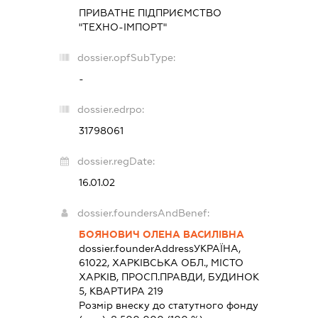
ПРИВАТНЕ ПІДПРИЄМСТВО
"ТЕХНО-ІМПОРТ"
dossier.opfSubType:
-
dossier.edrpo:
31798061
dossier.regDate:
16.01.02
dossier.foundersAndBenef:
БОЯНОВИЧ ОЛЕНА ВАСИЛІВНА
dossier.founderAddress
УКРАЇНА,
61022, ХАРКІВСЬКА ОБЛ., МІСТО
ХАРКІВ, ПРОСП.ПРАВДИ, БУДИНОК
5, КВАРТИРА 219
Розмір внеску до статутного фонду