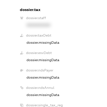
dossier.tax
dossier.staff
XXXXXXXXXX
dossier.taxDebt
dossier.missingData
dossier.esvDebt
dossier.missingData
dossier.ndsPayer
dossier.missingData
dossier.ndsAnnul
dossier.missingData
dossier.single_tax_reg