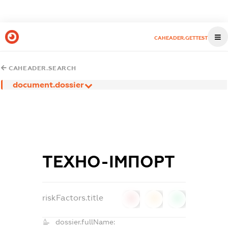
CAHEADER.GETTEST
CAHEADER.SEARCH
document.dossier
ТЕХНО-ІМПОРТ
riskFactors.title
0
0
0
dossier.fullName: