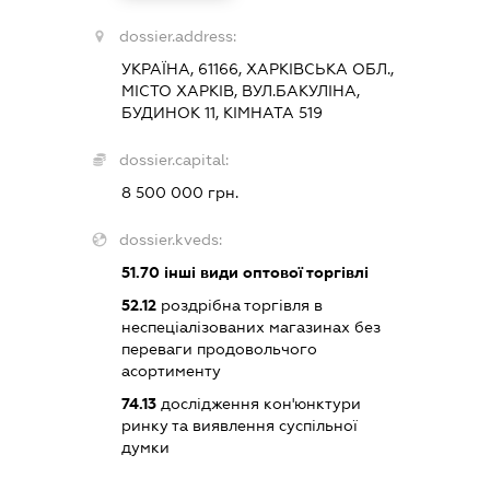
dossier.address:
УКРАЇНА, 61166, ХАРКІВСЬКА ОБЛ.,
МІСТО ХАРКІВ, ВУЛ.БАКУЛІНА,
БУДИНОК 11, КІМНАТА 519
dossier.capital:
8 500 000 грн.
dossier.kveds:
51.70
інші види оптової торгівлі
52.12
роздрібна торгівля в
неспеціалізованих магазинах без
переваги продовольчого
асортименту
74.13
дослідження кон'юнктури
ринку та виявлення суспільної
думки