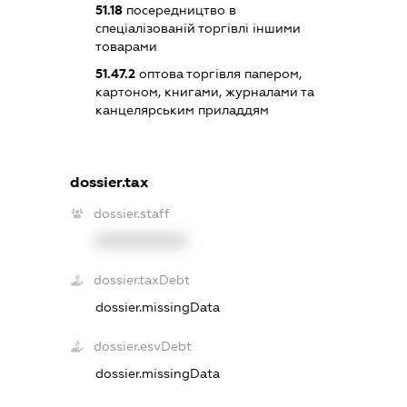
51.18
посередництво в
спеціалізованій торгівлі іншими
товарами
51.47.2
оптова торгівля папером,
картоном, книгами, журналами та
канцелярським приладдям
dossier.tax
dossier.staff
XXXXXXXXXX
dossier.taxDebt
dossier.missingData
dossier.esvDebt
dossier.missingData