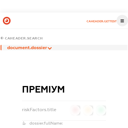
CAHEADER.GETTEST
CAHEADER.SEARCH
document.dossier
ПРЕМІУМ
riskFactors.title
0
0
0
dossier.fullName: