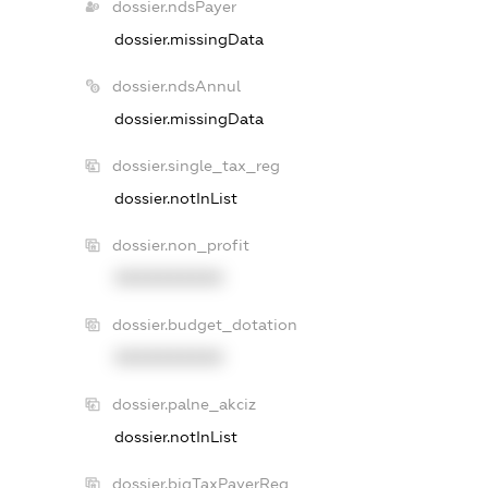
dossier.ndsPayer
dossier.missingData
dossier.ndsAnnul
dossier.missingData
dossier.single_tax_reg
dossier.notInList
dossier.non_profit
XXXXXXXXXX
dossier.budget_dotation
XXXXXXXXXX
dossier.palne_akciz
dossier.notInList
dossier.bigTaxPayerReg