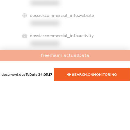
XXXXXXXXXX
dossier.commercial_info.website
XXXXXXXXXX
dossier.commercial_info.activity
XXXXXXXXXX
freemium.actualData
freemium.exampleText_1
freemium.exampleText_2
document.dueToDate
24.03.17
SEARCH.ONMONITORING
freemium.anonymousPerSearch2
FREEMIUM.DETAILS
FREEMIUM.REGISTER