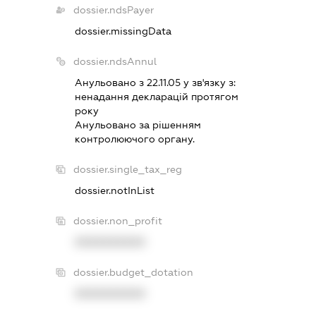
dossier.ndsPayer
dossier.missingData
dossier.ndsAnnul
Анульовано з 22.11.05 у зв'язку з:
ненадання декларацiй протягом
року
Анульовано за рiшенням
контролюючого органу.
dossier.single_tax_reg
dossier.notInList
dossier.non_profit
XXXXXXXXXX
dossier.budget_dotation
XXXXXXXXXX