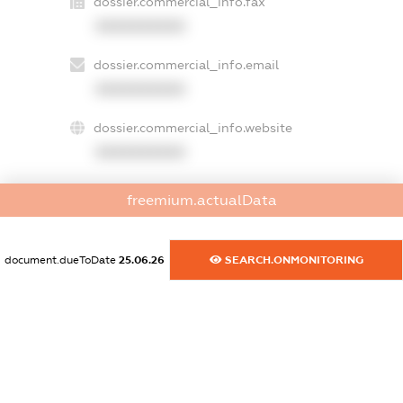
dossier.commercial_info.fax
XXXXXXXXXX
dossier.commercial_info.email
XXXXXXXXXX
dossier.commercial_info.website
XXXXXXXXXX
dossier.commercial_info.activity
freemium.actualData
XXXXXXXXXX
document.dueToDate
25.06.26
SEARCH.ONMONITORING
freemium.exampleText_1
freemium.exampleText_2
freemium.anonymousPerSearch2
FREEMIUM.DETAILS
FREEMIUM.REGISTER