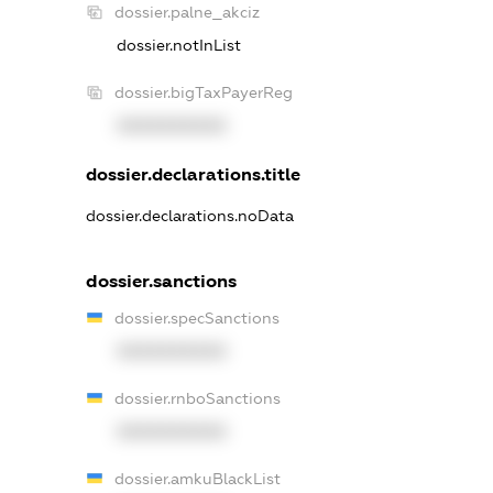
dossier.palne_akciz
dossier.notInList
dossier.bigTaxPayerReg
XXXXXXXXXX
dossier.declarations.title
dossier.declarations.noData
dossier.sanctions
dossier.specSanctions
XXXXXXXXXX
dossier.rnboSanctions
XXXXXXXXXX
dossier.amkuBlackList