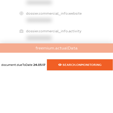
XXXXXXXXXX
dossier.commercial_info.website
XXXXXXXXXX
dossier.commercial_info.activity
XXXXXXXXXX
freemium.actualData
freemium.exampleText_1
freemium.exampleText_2
document.dueToDate
24.03.17
SEARCH.ONMONITORING
freemium.anonymousPerSearch2
FREEMIUM.DETAILS
FREEMIUM.REGISTER