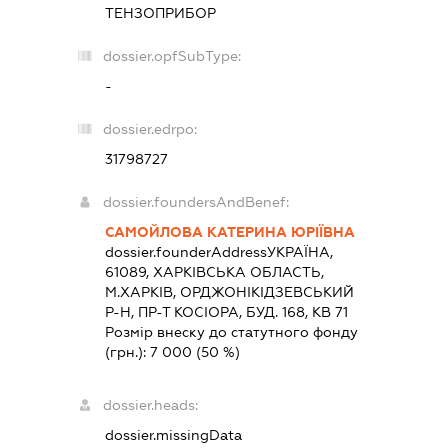
ТЕНЗОПРИБОР
dossier.opfSubType:
-
dossier.edrpo:
31798727
dossier.foundersAndBenef:
САМОЙЛОВА КАТЕРИНА ЮРІЇВНА
dossier.founderAddress
УКРАЇНА,
61089, ХАРКIВСЬКА ОБЛАСТЬ,
М.ХАРКІВ, ОРДЖОНІКІДЗЕВСЬКИЙ
Р-Н, ПР-Т КОСІОРА, БУД. 168, КВ 71
Розмір внеску до статутного фонду
(грн.):
7 000
(50 %)
dossier.heads:
dossier.missingData