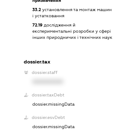
призначення
33.2
установлення та монтаж машин
і устатковання
72.19
дослідження й
експериментальні розробки у сфері
інших природничих і технічних наук
dossier.tax
dossier.staff
XXXXXXXXXX
dossier.taxDebt
dossier.missingData
dossier.esvDebt
dossier.missingData