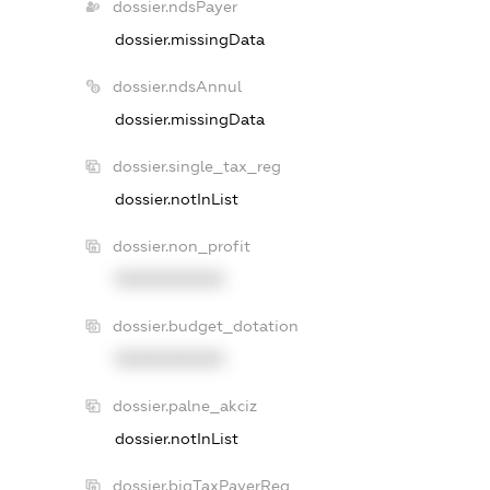
dossier.ndsPayer
dossier.missingData
dossier.ndsAnnul
dossier.missingData
dossier.single_tax_reg
dossier.notInList
dossier.non_profit
XXXXXXXXXX
dossier.budget_dotation
XXXXXXXXXX
dossier.palne_akciz
dossier.notInList
dossier.bigTaxPayerReg