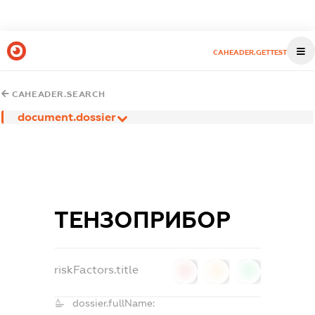
CAHEADER.GETTEST
CAHEADER.SEARCH
document.dossier
ТЕНЗОПРИБОР
riskFactors.title
0
0
0
dossier.fullName: