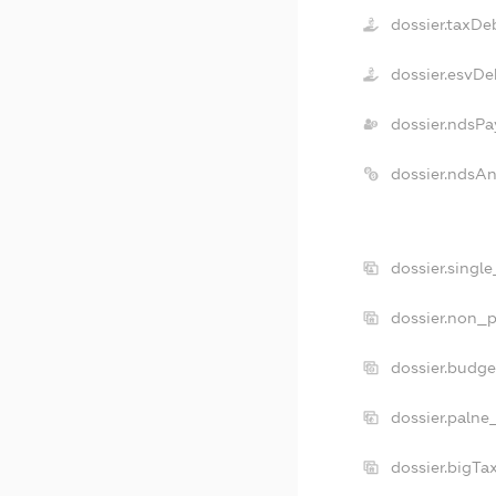
dossier.taxDe
dossier.esvDe
dossier.ndsPa
dossier.ndsA
dossier.singl
dossier.non_p
dossier.budg
dossier.palne
dossier.bigT