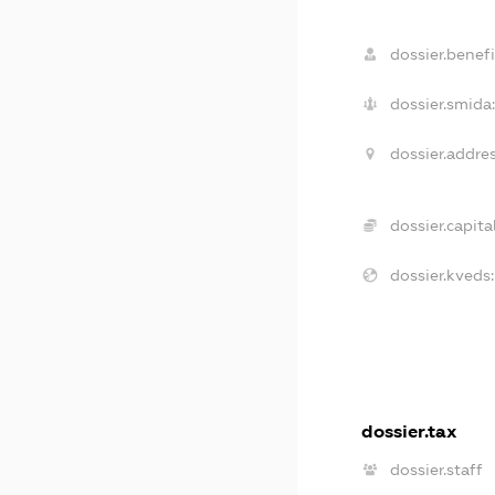
dossier.benefi
dossier.smida
dossier.addres
dossier.capital
dossier.kveds:
dossier.tax
dossier.staff