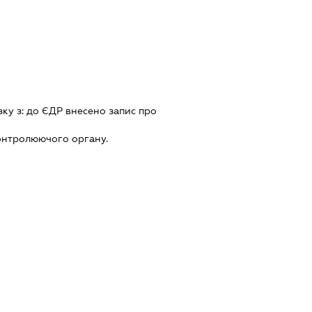
зку з:
до ЄДР внесено запис про
онтролюючого органу.