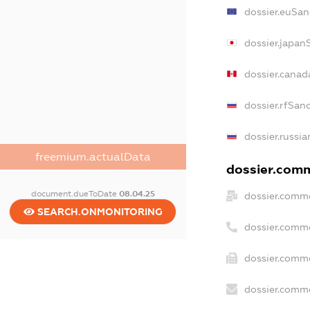
dossier.euSan
dossier.japan
dossier.cana
dossier.rfSan
dossier.russia
freemium.actualData
dossier.comm
document.dueToDate
08.04.25
dossier.comme
SEARCH.ONMONITORING
dossier.comm
dossier.comme
dossier.comme