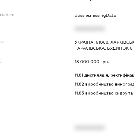
ciaries:
dossier.missingData
:
XXXXXXXXXX
s:
УКРАЇНА, 61068, ХАРКІВСЬ
ТАРАСІВСЬКА, БУДИНОК 6
:
18 000 000 грн.
11.01
дистиляція, ректифікац
11.02
виробництво виногра
11.03
виробництво сидру та 
XXXXXXXXXX