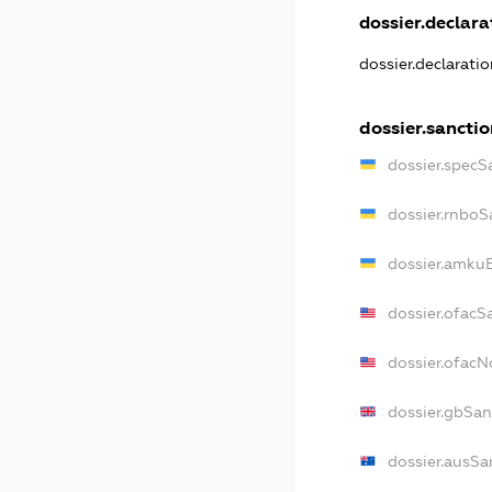
dossier.declarat
dossier.declarati
dossier.sancti
dossier.specS
dossier.rnboS
dossier.amkuB
dossier.ofacS
dossier.ofac
dossier.gbSan
dossier.ausSa