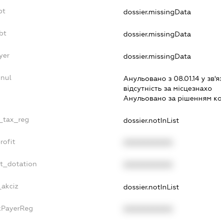
bt
dossier.missingData
bt
dossier.missingData
yer
dossier.missingData
nnul
Анульовано з 08.01.14 у зв'я
вiдсутнiсть за мiсцезнахо
Анульовано за рiшенням к
e_tax_reg
dossier.notInList
rofit
XXXXXXXXXX
et_dotation
XXXXXXXXXX
_akciz
dossier.notInList
axPayerReg
XXXXXXXXXX