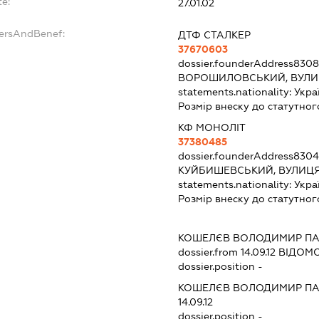
te:
27.01.02
dersAndBenef:
ДТФ СТАЛКЕР
37670603
dossier.founderAddress
8308
ВОРОШИЛОВСЬКИЙ, ВУЛИ
statements.nationality:
Укра
Розмір внеску до статутног
КФ МОНОЛІТ
37380485
dossier.founderAddress
8304
КУЙБИШЕВСЬКИЙ, ВУЛИЦЯ
statements.nationality:
Укра
Розмір внеску до статутног
:
КОШЕЛЄВ ВОЛОДИМИР П
dossier.from 14.09.12
ВІДОМО
dossier.position -
КОШЕЛЄВ ВОЛОДИМИР П
14.09.12
dossier.position -