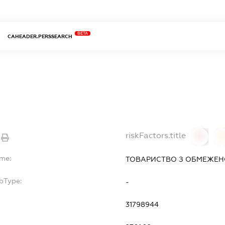
BETA
CAHEADER.PERSSEARCH
riskFactors.title
0
ame:
ТОВАРИСТВО З ОБМЕЖЕНО
bType:
-
31798944