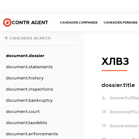
CONTR AGENT
CAHEADER.COMPANIES
CAHEADER.PERSONS
CAHEADER.SEARCH
document.dossier
ХЛВЗ
document.statements
document.history
dossier.title
document.inspections
dossier.fullN
document.bankruptcy
document.court
dossier.opfSu
document.taxdebts
dossier.edrpo:
document.enforcements