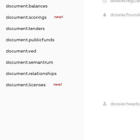
dossier.regDa
document.balances
dossier.foun
document.scorings
new!
document.tenders
document.publicfunds
document.ved
document.semantrum
document.relationships
document.licenses
new!
dossier.heads