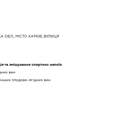
КА ОБЛ., МІСТО ХАРКІВ, ВУЛИЦЯ
ія та змішування спиртних напоїв
дних вин
інших плодово-ягідних вин