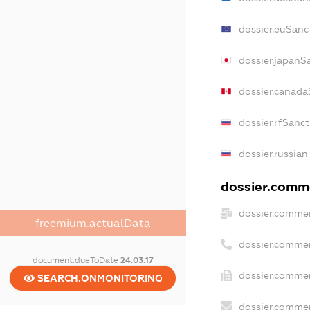
dossier.euSanc
dossier.japanS
dossier.canada
dossier.rfSanc
dossier.russian
dossier.comme
dossier.commer
freemium.actualData
dossier.commer
document.dueToDate
24.03.17
dossier.commer
SEARCH.ONMONITORING
dossier.commer