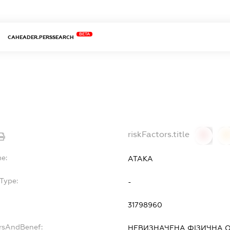
BETA
CAHEADER.PERSSEARCH
riskFactors.title
0
0
me:
АТАКА
Type:
-
31798960
ersAndBenef:
НЕВИЗНАЧЕНА ФІЗИЧНА 