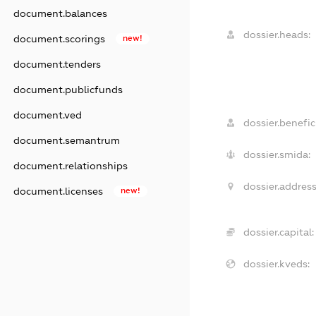
document.balances
dossier.heads:
document.scorings
new!
document.tenders
document.publicfunds
document.ved
dossier.benefici
document.semantrum
dossier.smida:
document.relationships
dossier.address
document.licenses
new!
dossier.capital:
dossier.kveds: