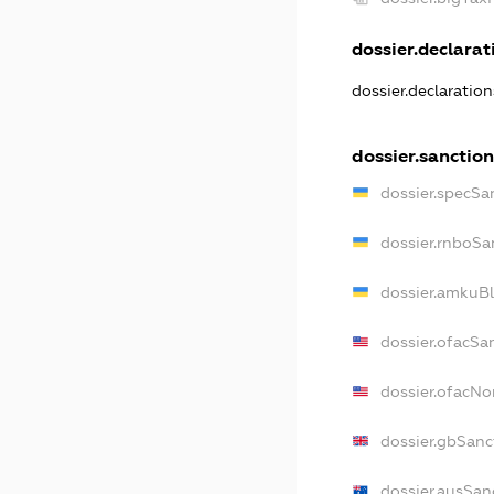
dossier.declarati
dossier.declaratio
dossier.sanction
dossier.specSa
dossier.rnboSa
dossier.amkuBl
dossier.ofacSa
dossier.ofacN
dossier.gbSanc
dossier.ausSan