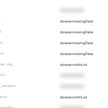
XXXXXXXXXX
t
dossier.missingData
t
dossier.missingData
er
dossier.missingData
nul
dossier.missingData
_tax_reg
dossier.notInList
ofit
XXXXXXXXXX
t_dotation
XXXXXXXXXX
akciz
dossier.notInList
xPayerReg