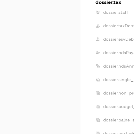
dossier.tax
dossier.staff
dossier.taxDeb
dossier.esvDeb
dossier.ndsPay
dossier.ndsAn
dossier.single
dossier.non_pr
dossier.budge
dossier.palne_
dossier.bigTa