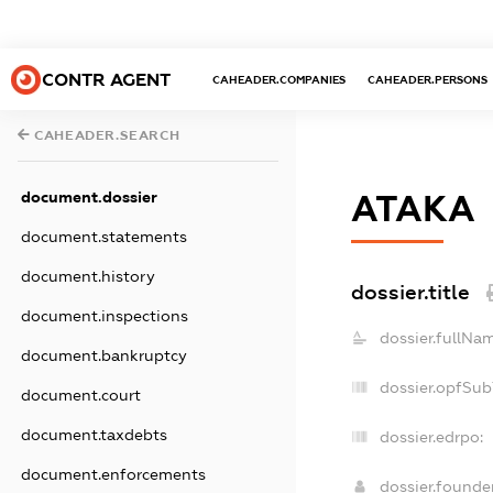
CONTR AGENT
CAHEADER.COMPANIES
CAHEADER.PERSONS
CAHEADER.SEARCH
document.dossier
АТАКА
document.statements
document.history
dossier.title
document.inspections
dossier.fullNa
document.bankruptcy
dossier.opfSub
document.court
document.taxdebts
dossier.edrpo:
document.enforcements
dossier.found