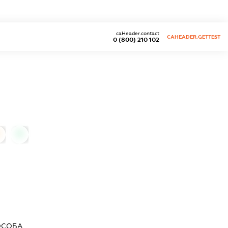
caHeader.contact
CAHEADER.GETTEST
0 (800) 210 102
0
ОСОБА