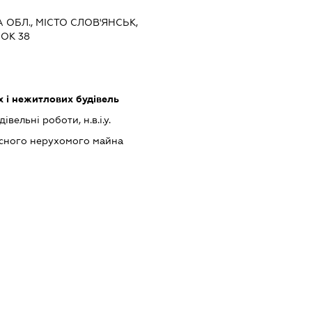
А ОБЛ., МІСТО СЛОВ'ЯНСЬК,
НОК 38
 і нежитлових будівель
івельні роботи, н.в.і.у.
асного нерухомого майна