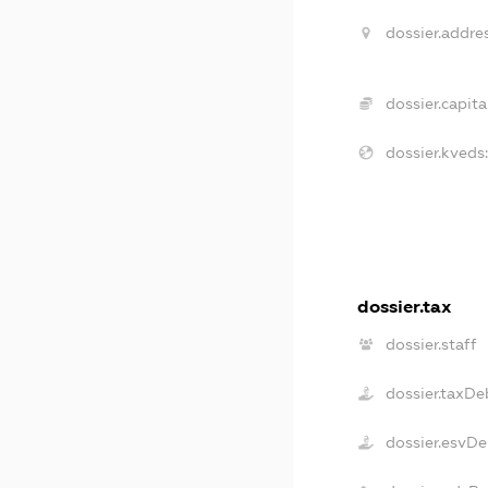
dossier.addres
dossier.capital
dossier.kveds
dossier.tax
dossier.staff
dossier.taxDe
dossier.esvDe