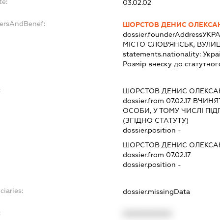
te:
03.02.02
dersAndBenef:
ШОРСТОВ ДЕНИС ОЛЕКСА
dossier.founderAddress
УКРА
МІСТО СЛОВ'ЯНСЬК, ВУЛИЦ
statements.nationality:
Укра
Розмір внеску до статутног
:
ШОРСТОВ ДЕНИС ОЛЕКС
dossier.from 07.02.17
ВЧИНЯТ
ОСОБИ, У ТОМУ ЧИСЛІ П
(ЗГІДНО СТАТУТУ)
dossier.position -
ШОРСТОВ ДЕНИС ОЛЕКС
dossier.from 07.02.17
dossier.position -
ciaries:
dossier.missingData
:
XXXXXXXXXX