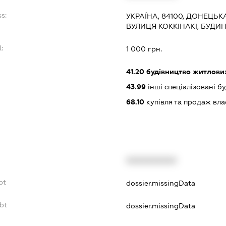
s:
УКРАЇНА, 84100, ДОНЕЦЬК
ВУЛИЦЯ КОККІНАКІ, БУДИ
:
1 000 грн.
:
41.20
будівництво житлових
43.99
інші спеціалізовані буд
68.10
купівля та продаж вл
XXXXXXXXXX
bt
dossier.missingData
bt
dossier.missingData