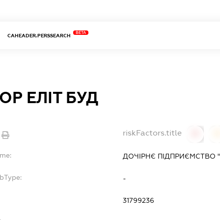
BETA
CAHEADER.PERSSEARCH
ОР ЕЛІТ БУД
riskFactors.title
0
ame:
ДОЧІРНЄ ПІДПРИЄМСТВО "І
ubType:
-
:
31799236