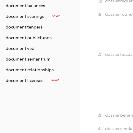
dossier.regDa
document.balances
dossier.foun
document.scorings
new!
document.tenders
document.publicfunds
document.ved
dossier.heads
document.semantrum
document.relationships
document.licenses
new!
dossier.benefi
dossier.smida