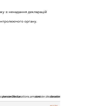
зку з:
ненадання декларацiй
онтролюючого органу.
ns.personStatus
dossier.declarations.amount
dossier.declarations.currency
dossier.declarations.source
-
-
НАЗК