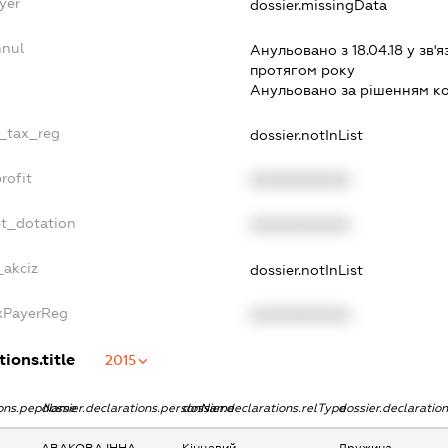
yer
dossier.missingData
nnul
Анульовано з 18.04.18 у зв'я
протягом року
Анульовано за рiшенням к
e_tax_reg
dossier.notInList
rofit
XXXXXXXXXX
et_dotation
XXXXXXXXXX
_akciz
dossier.notInList
axPayerReg
XXXXXXXXXX
tions.title
2015
tions.pepName
dossier.declarations.personName
dossier.declarations.relType
dossier.declaratio
АВАКОВА ІННА
Кінцевий
Дружина