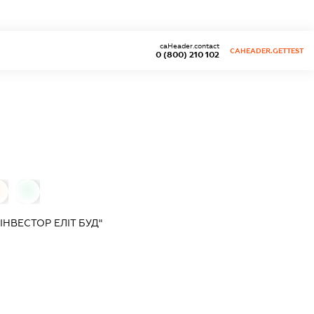
caHeader.contact
CAHEADER.GETTEST
0 (800) 210 102
0
0
НВЕСТОР ЕЛІТ БУД"