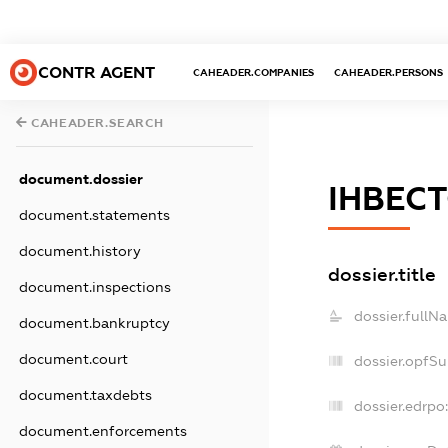
CONTR AGENT
CAHEADER.COMPANIES
CAHEADER.PERSONS
CAHEADER.SEARCH
document.dossier
ІНВЕСТ
document.statements
document.history
dossier.title
document.inspections
dossier.fullN
document.bankruptcy
document.court
dossier.opfS
document.taxdebts
dossier.edrpo
document.enforcements