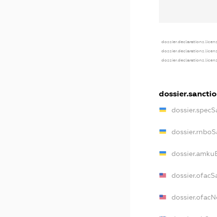
dossier.declarations.licen
dossier.declarations.lice
dossier.declarations.lice
dossier.sancti
dossier.specS
dossier.rnboS
dossier.amkuB
dossier.ofacS
dossier.ofac