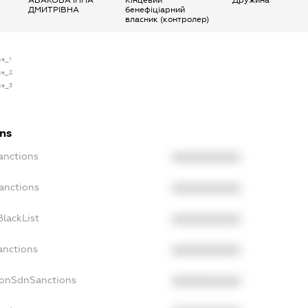
ДМИТРІВНА
бенефіціарний
власник (контролер)
se_1
nse_2
nse_3
ons
anctions
XXXXXXXXXX
anctions
XXXXXXXXXX
lackList
XXXXXXXXXX
anctions
XXXXXXXXXX
NonSdnSanctions
XXXXXXXXXX