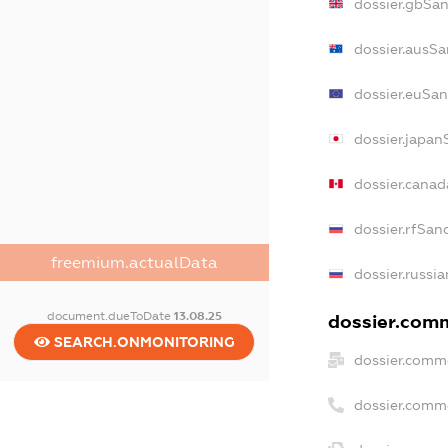
dossier.gbSan
dossier.ausSa
dossier.euSan
dossier.japan
dossier.cana
dossier.rfSan
freemium.actualData
dossier.russi
document.dueToDate
13.08.25
dossier.comm
SEARCH.ONMONITORING
dossier.comme
dossier.comm