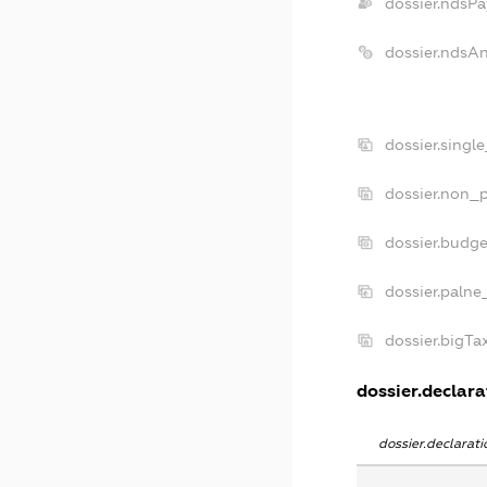
dossier.ndsPa
dossier.ndsA
dossier.singl
dossier.non_p
dossier.budg
dossier.palne
dossier.bigT
dossier.declara
dossier.declara