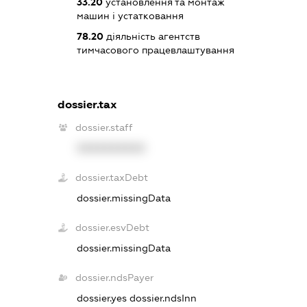
33.20
установлення та монтаж
машин і устатковання
78.20
діяльність агентств
тимчасового працевлаштування
dossier.tax
dossier.staff
XXXXXXXXXX
dossier.taxDebt
dossier.missingData
dossier.esvDebt
dossier.missingData
dossier.ndsPayer
dossier.yes
dossier.ndsInn