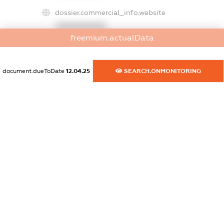
dossier.commercial_info.website
XXXXXXXXXX
freemium.actualData
dossier.commercial_info.activity
XXXXXXXXXX
document.dueToDate
12.04.25
SEARCH.ONMONITORING
freemium.exampleText_1
freemium.exampleText_2
freemium.anonymousPerSearch2
FREEMIUM.DETAILS
FREEMIUM.REGISTER