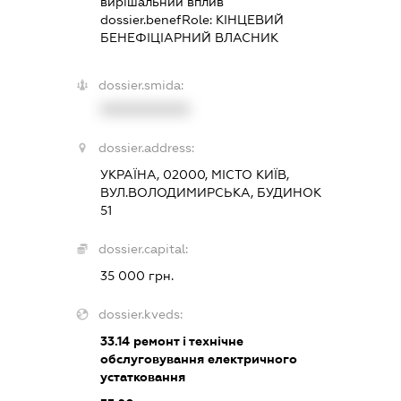
вирішальний вплив
dossier.benefRole:
КІНЦЕВИЙ
БЕНЕФІЦІАРНИЙ ВЛАСНИК
dossier.smida:
XXXXXXXXXX
dossier.address:
УКРАЇНА, 02000, МІСТО КИЇВ,
ВУЛ.ВОЛОДИМИРСЬКА, БУДИНОК
51
dossier.capital:
35 000 грн.
dossier.kveds:
33.14
ремонт і технічне
обслуговування електричного
устатковання