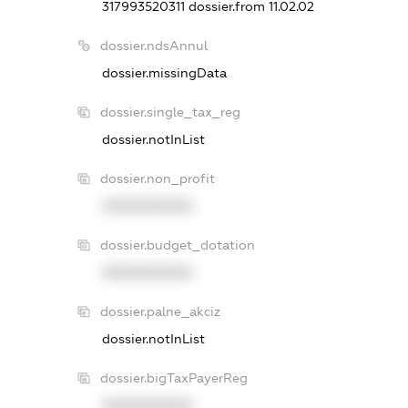
317993520311
dossier.from 11.02.02
dossier.ndsAnnul
dossier.missingData
dossier.single_tax_reg
dossier.notInList
dossier.non_profit
XXXXXXXXXX
dossier.budget_dotation
XXXXXXXXXX
dossier.palne_akciz
dossier.notInList
dossier.bigTaxPayerReg
XXXXXXXXXX