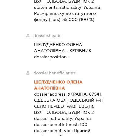
ВУЛ.ПОЛЬОВА, БУДИНОК 2
statements.nationality:
Україна
Розмір внеску до статутного
фонду (грн.):
35 000
(100 %)
dossier.heads:
ШЕЛУДЧЕНКО ОЛЕНА
АНАТОЛІЇВНА
-
КЕРІВНИК
dossier.position -
dossier.beneficiaries:
ШЕЛУДЧЕНКО ОЛЕНА
АНАТОЛІЇВНА
dossier.address:
УКРАЇНА, 67541,
ОДЕСЬКА ОБЛ., ОДЕСЬКИЙ Р-Н,
СЕЛО ПЕРШОТРАВНЕВЕ(П),
ВУЛ.ПОЛЬОВА, БУДИНОК 2
dossier.nationality:
Україна
dossier.benefInterest:
100
dossier.benefType:
Прямий