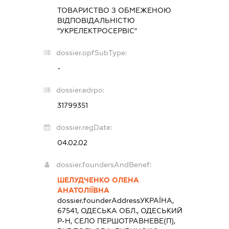
ТОВАРИСТВО З ОБМЕЖЕНОЮ
ВІДПОВІДАЛЬНІСТЮ
"УКРЕЛЕКТРОСЕРВІС"
dossier.opfSubType:
-
dossier.edrpo:
31799351
dossier.regDate:
04.02.02
dossier.foundersAndBenef:
ШЕЛУДЧЕНКО ОЛЕНА
АНАТОЛІЇВНА
dossier.founderAddress
УКРАЇНА,
67541, ОДЕСЬКА ОБЛ., ОДЕСЬКИЙ
Р-Н, СЕЛО ПЕРШОТРАВНЕВЕ(П),