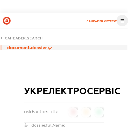
CAHEADER.GETTEST
CAHEADER.SEARCH
document.dossier
УКРЕЛЕКТРОСЕРВІС
riskFactors.title
0
0
0
dossier.fullName: