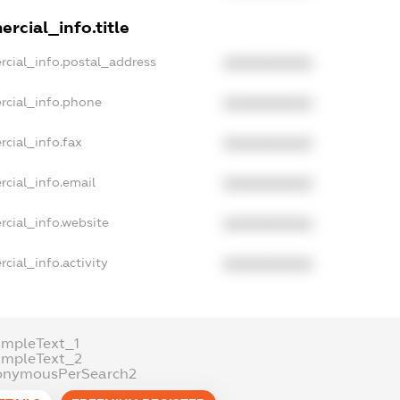
rcial_info.title
rcial_info.postal_address
XXXXXXXXXX
rcial_info.phone
XXXXXXXXXX
cial_info.fax
XXXXXXXXXX
rcial_info.email
XXXXXXXXXX
rcial_info.website
XXXXXXXXXX
cial_info.activity
XXXXXXXXXX
ampleText_1
ampleText_2
onymousPerSearch2