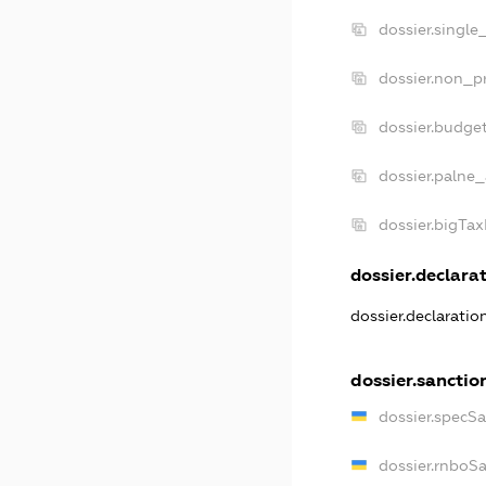
dossier.single
dossier.non_pr
dossier.budge
dossier.palne_
dossier.bigTa
dossier.declarat
dossier.declarati
dossier.sanctio
dossier.specS
dossier.rnboS