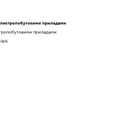
 електропобутовими приладами
ктропобутовими приладами
івлі