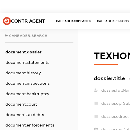
CONTR AGENT
CAHEADER.COMPANIES
CAHEADER.PERSONS
CAHEADER.SEARCH
document.dossier
ТЕХНО
document.statements
document.history
dossier.title
document.inspections
dossier.fullNa
document.bankruptcy
dossier.opfSu
document.court
document.taxdebts
dossier.edrpo:
document.enforcements
dossier.regDat