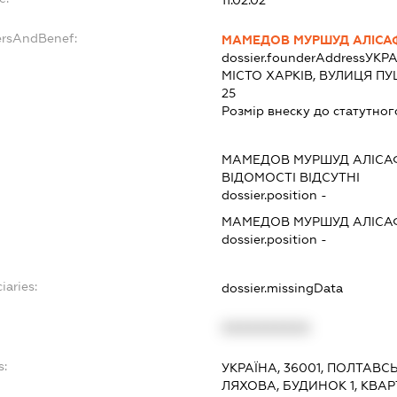
ersAndBenef:
МАМЕДОВ МУРШУД АЛІСА
dossier.founderAddress
УКРА
МІСТО ХАРКІВ, ВУЛИЦЯ ПУ
25
Розмір внеску до статутног
МАМЕДОВ МУРШУД АЛІСА
ВІДОМОСТІ ВІДСУТНІ
dossier.position -
МАМЕДОВ МУРШУД АЛІСА
dossier.position -
iaries:
dossier.missingData
XXXXXXXXXX
s:
УКРАЇНА, 36001, ПОЛТАВС
ЛЯХОВА, БУДИНОК 1, КВАР