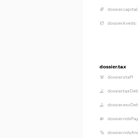
dossier.capital
dossier.kveds:
dossier.tax
dossier.staff
dossier.taxDeb
dossier.esvDe
dossier.ndsPa
dossier.ndsAn