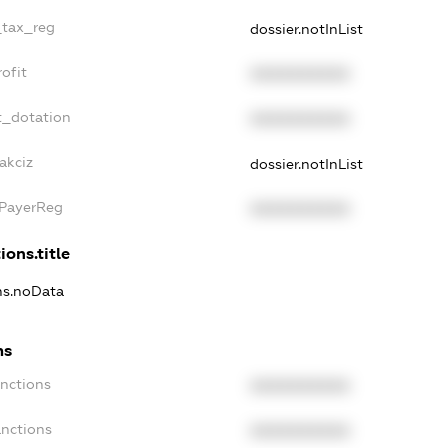
_tax_reg
dossier.notInList
ofit
XXXXXXXXXX
t_dotation
XXXXXXXXXX
akciz
dossier.notInList
xPayerReg
XXXXXXXXXX
ions.title
ons.noData
ns
anctions
XXXXXXXXXX
anctions
XXXXXXXXXX