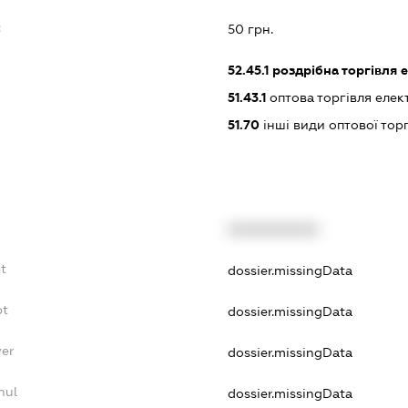
:
50 грн.
52.45.1
роздрібна торгівля
51.43.1
оптова торгівля еле
51.70
інші види оптової торг
XXXXXXXXXX
t
dossier.missingData
bt
dossier.missingData
yer
dossier.missingData
nul
dossier.missingData