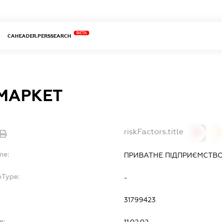
BETA
CAHEADER.PERSSEARCH
МАРКЕТ
riskFactors.title
0
0
me:
ПРИВАТНЕ ПІДПРИЄМСТВО
bType:
-
31799423
e:
11.02.02