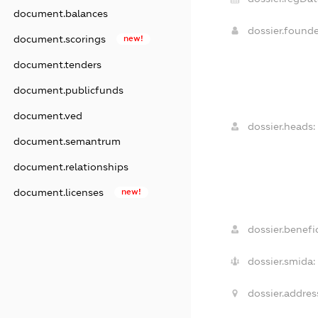
document.balances
dossier.found
document.scorings
new!
document.tenders
document.publicfunds
document.ved
dossier.heads:
document.semantrum
document.relationships
document.licenses
new!
dossier.benefic
dossier.smida:
dossier.addres