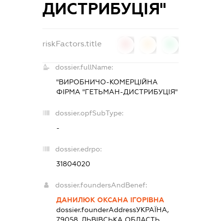
ДИСТРИБУЦІЯ"
riskFactors.title
0
0
0
dossier.fullName:
"ВИРОБНИЧО-КОМЕРЦІЙНА
ФІРМА "ГЕТЬМАН-ДИСТРИБУЦІЯ"
dossier.opfSubType:
-
dossier.edrpo:
31804020
dossier.foundersAndBenef:
ДАНИЛЮК ОКСАНА ІГОРІВНА
dossier.founderAddress
УКРАЇНА,
79058, ЛЬВIВСЬКА ОБЛАСТЬ,