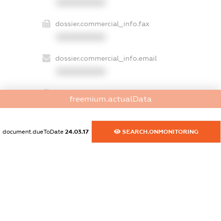
XXXXXXXXXX
dossier.commercial_info.fax
XXXXXXXXXX
dossier.commercial_info.email
XXXXXXXXXX
dossier.commercial_info.website
freemium.actualData
XXXXXXXXXX
dossier.commercial_info.activity
document.dueToDate
24.03.17
SEARCH.ONMONITORING
XXXXXXXXXX
freemium.exampleText_1
freemium.exampleText_2
freemium.anonymousPerSearch2
FREEMIUM.DETAILS