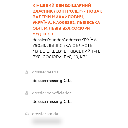
КІНЦЕВИЙ БЕНЕФІЦІАРНИЙ
ВЛАСНИК (КОНТРОЛЕР) - НОВАК
ВАЛЕРІЙ МИХАЙЛОВИЧ,
УКРАЇНА, КА098892, ЛЬВІВСЬКА
ОБЛ. М.ЛЬВІВ ВУЛ.СОСЮРИ
БУД.10 КВ.1
dossier.founderAddress
УКРАЇНА,
79058, ЛЬВIВСЬКА ОБЛАСТЬ,
М.ЛЬВІВ, ШЕВЧЕНКІВСЬКИЙ Р-Н,
ВУЛ. СОСЮРИ, БУД. 10, КВ.1
dossier.heads:
dossier.missingData
dossier.beneficiaries:
dossier.missingData
dossier.smida:
XXXXXXXXXX