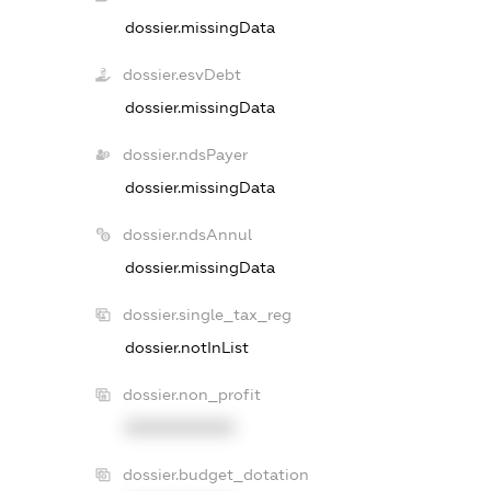
dossier.missingData
dossier.esvDebt
dossier.missingData
dossier.ndsPayer
dossier.missingData
dossier.ndsAnnul
dossier.missingData
dossier.single_tax_reg
dossier.notInList
dossier.non_profit
XXXXXXXXXX
dossier.budget_dotation