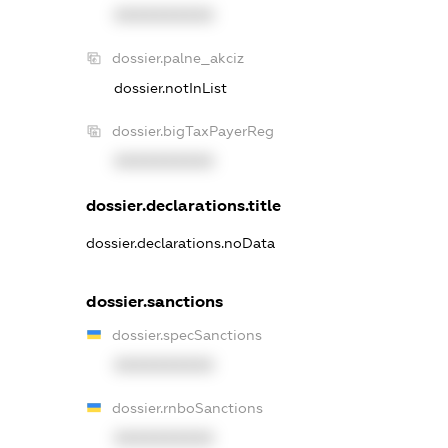
XXXXXXXXXX
dossier.palne_akciz
dossier.notInList
dossier.bigTaxPayerReg
XXXXXXXXXX
dossier.declarations.title
dossier.declarations.noData
dossier.sanctions
dossier.specSanctions
XXXXXXXXXX
dossier.rnboSanctions
XXXXXXXXXX