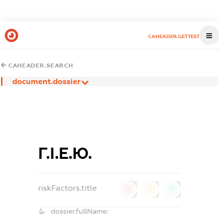
CAHEADER.GETTEST
CAHEADER.SEARCH
document.dossier
Г.І.Е.Ю.
riskFactors.title
0
0
0
dossier.fullName: