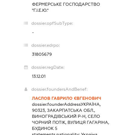
ФЕРМЕРСЬКЕ ГОСПОДАРСТВО
"Г.І.Е.Ю."
dossier.opfSubType:
-
dossier.edrpo:
31805679
dossier.regDate:
13.12.01
dossier.foundersAndBenef:
ЛАСЛОВ ГАВРИЛО ЄВГЕНОВИЧ
dossier.founderAddress
УКРАЇНА,
90323, ЗАКАРПАТСЬКА ОБЛ.,
ВИНОГРАДІВСЬКИЙ Р-Н, СЕЛО
ЧОРНИЙ ПОТІК, ВУЛИЦЯ ГАГАРІНА,
БУДИНОК 5
statements.nationality:
Україна