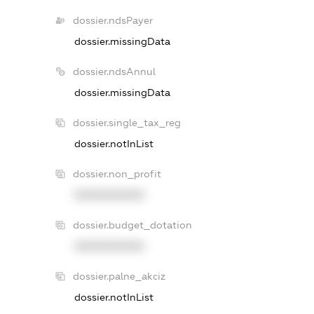
dossier.ndsPayer
dossier.missingData
dossier.ndsAnnul
dossier.missingData
dossier.single_tax_reg
dossier.notInList
dossier.non_profit
XXXXXXXXXX
dossier.budget_dotation
XXXXXXXXXX
dossier.palne_akciz
dossier.notInList