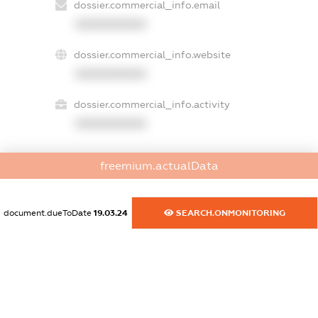
dossier.commercial_info.email
XXXXXXXXXX
dossier.commercial_info.website
XXXXXXXXXX
dossier.commercial_info.activity
XXXXXXXXXX
freemium.actualData
freemium.exampleText_1
freemium.exampleText_2
freemium.anonymousPerSearch2
document.dueToDate
19.03.24
SEARCH.ONMONITORING
FREEMIUM.DETAILS
FREEMIUM.REGISTER