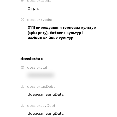
dossier.capital:
0 грн.
dossier.kveds:
01.11
вирощування зернових культур
(крім рису), бобових культур і
насіння олійних культур
dossier.tax
dossier.staff
XXXXXXXXXX
dossier.taxDebt
dossier.missingData
dossier.esvDebt
dossier.missingData