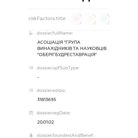
riskFactors.title
0
0
0
dossier.fullName:
АСОЦІАЦІЯ "ГРУПА
ВИНАХІДНИКІВ ТА НАУКОВЦІВ
"ОБЕРІГБУДРЕСТАВРАЦІЯ"
dossier.opfSubType:
-
dossier.edrpo:
31813695
dossier.regDate:
20.01.02
dossier.foundersAndBenef: