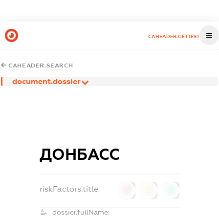
CAHEADER.GETTEST
CAHEADER.SEARCH
document.dossier
ДОНБАСС
riskFactors.title
0
0
0
dossier.fullName: