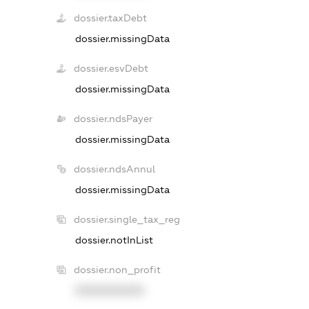
dossier.taxDebt
dossier.missingData
dossier.esvDebt
dossier.missingData
dossier.ndsPayer
dossier.missingData
dossier.ndsAnnul
dossier.missingData
dossier.single_tax_reg
dossier.notInList
dossier.non_profit
XXXXXXXXXX