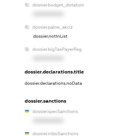
dossier.budget_dotation
XXXXXXXXXX
dossier.palne_akciz
dossier.notInList
dossier.bigTaxPayerReg
XXXXXXXXXX
dossier.declarations.title
dossier.declarations.noData
dossier.sanctions
dossier.specSanctions
XXXXXXXXXX
dossier.rnboSanctions