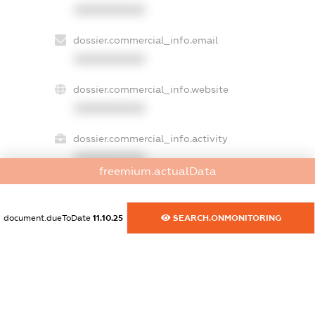
XXXXXXXXXX
dossier.commercial_info.email
XXXXXXXXXX
dossier.commercial_info.website
XXXXXXXXXX
dossier.commercial_info.activity
XXXXXXXXXX
freemium.actualData
document.dueToDate
11.10.25
SEARCH.ONMONITORING
freemium.exampleText_1
freemium.exampleText_2
freemium.anonymousPerSearch2
FREEMIUM.DETAILS
FREEMIUM.REGISTER