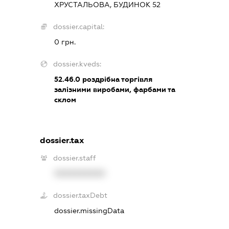
ХРУСТАЛЬОВА, БУДИНОК 52
dossier.capital:
0 грн.
dossier.kveds:
52.46.0
роздрібна торгівля
залізними виробами, фарбами та
склом
dossier.tax
dossier.staff
XXXXXXXXXX
dossier.taxDebt
dossier.missingData