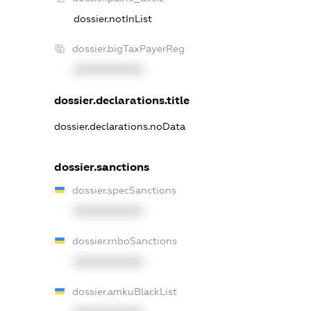
dossier.notInList
dossier.bigTaxPayerReg
XXXXXXXXXX
dossier.declarations.title
dossier.declarations.noData
dossier.sanctions
dossier.specSanctions
XXXXXXXXXX
dossier.rnboSanctions
XXXXXXXXXX
dossier.amkuBlackList