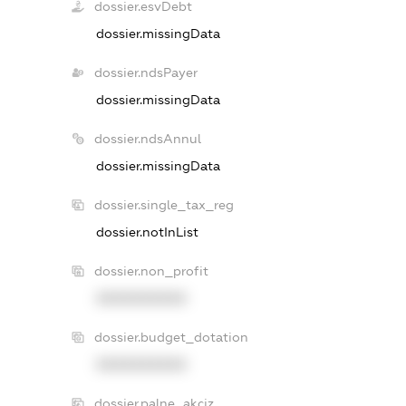
dossier.esvDebt
dossier.missingData
dossier.ndsPayer
dossier.missingData
dossier.ndsAnnul
dossier.missingData
dossier.single_tax_reg
dossier.notInList
dossier.non_profit
XXXXXXXXXX
dossier.budget_dotation
XXXXXXXXXX
dossier.palne_akciz