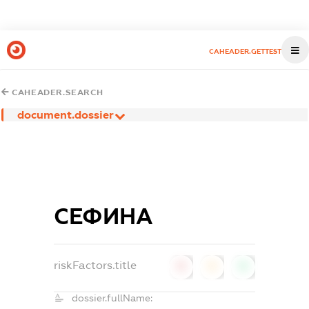
CAHEADER.GETTEST
CAHEADER.SEARCH
document.dossier
СЕФИНА
riskFactors.title
0
0
0
dossier.fullName: