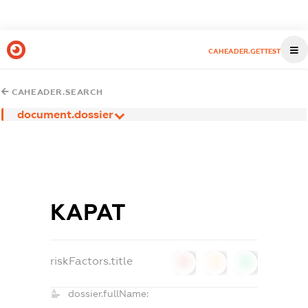
CAHEADER.GETTEST
CAHEADER.SEARCH
document.dossier
КАРАТ
riskFactors.title
0
0
0
dossier.fullName: