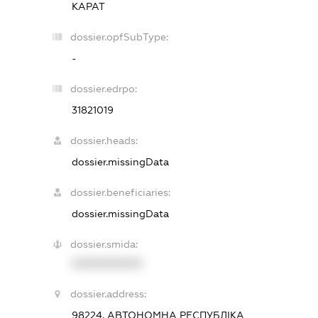
КАРАТ
dossier.opfSubType:
-
dossier.edrpo:
31821019
dossier.heads:
dossier.missingData
dossier.beneficiaries:
dossier.missingData
dossier.smida:
XXXXXXXXXX
dossier.address:
98224, АВТОНОМНА РЕСПУБЛІКА