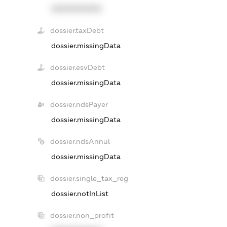
XXXXXXXXXX
dossier.taxDebt
dossier.missingData
dossier.esvDebt
dossier.missingData
dossier.ndsPayer
dossier.missingData
dossier.ndsAnnul
dossier.missingData
dossier.single_tax_reg
dossier.notInList
dossier.non_profit