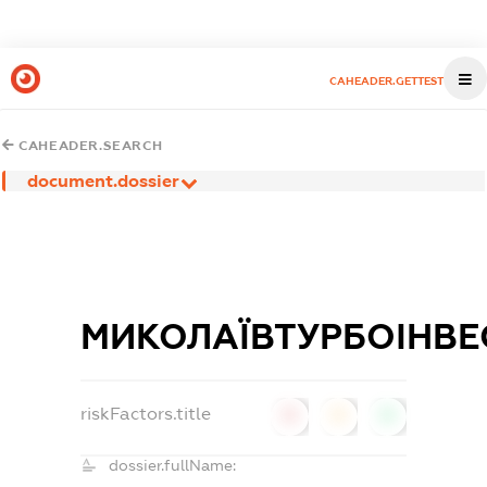
CAHEADER.GETTEST
CAHEADER.SEARCH
document.dossier
МИКОЛАЇВТУРБОІНВЕ
riskFactors.title
0
0
0
dossier.fullName: