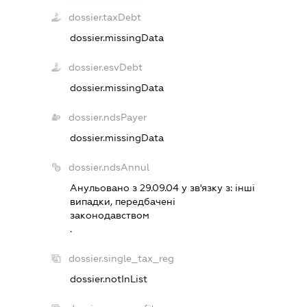
dossier.taxDebt
dossier.missingData
dossier.esvDebt
dossier.missingData
dossier.ndsPayer
dossier.missingData
dossier.ndsAnnul
Анульовано з 29.09.04 у зв'язку з:
iншi
випадки, передбаченi
законодавством
.
dossier.single_tax_reg
dossier.notInList