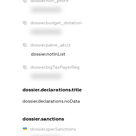
dossier.non_profit
XXXXXXXXXX
dossier.budget_dotation
XXXXXXXXXX
dossier.palne_akciz
dossier.notInList
dossier.bigTaxPayerReg
XXXXXXXXXX
dossier.declarations.title
dossier.declarations.noData
dossier.sanctions
dossier.specSanctions