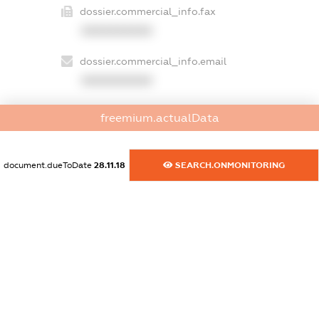
dossier.commercial_info.fax
XXXXXXXXXX
dossier.commercial_info.email
XXXXXXXXXX
dossier.commercial_info.website
freemium.actualData
XXXXXXXXXX
dossier.commercial_info.activity
document.dueToDate
28.11.18
SEARCH.ONMONITORING
XXXXXXXXXX
freemium.exampleText_1
freemium.exampleText_2
freemium.anonymousPerSearch2
FREEMIUM.DETAILS
FREEMIUM.REGISTER