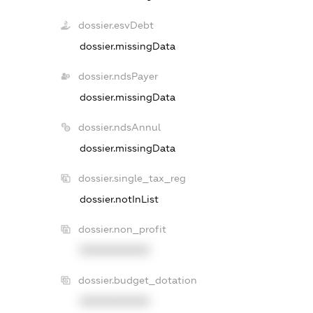
dossier.esvDebt
dossier.missingData
dossier.ndsPayer
dossier.missingData
dossier.ndsAnnul
dossier.missingData
dossier.single_tax_reg
dossier.notInList
dossier.non_profit
XXXXXXXXXX
dossier.budget_dotation
XXXXXXXXXX