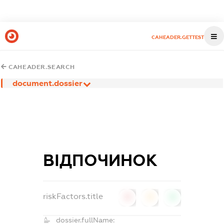
CAHEADER.GETTEST
CAHEADER.SEARCH
document.dossier
ВІДПОЧИНОК
riskFactors.title
0
0
0
dossier.fullName: