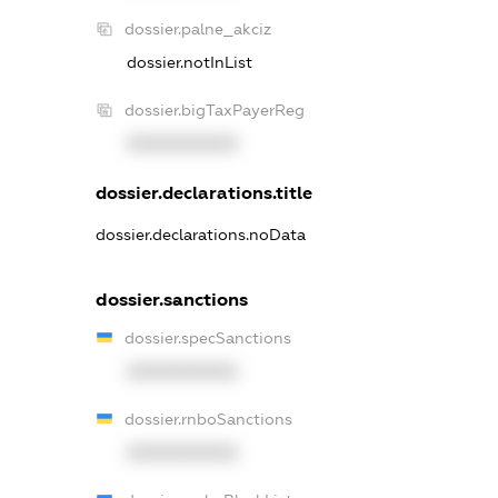
dossier.palne_akciz
dossier.notInList
dossier.bigTaxPayerReg
XXXXXXXXXX
dossier.declarations.title
dossier.declarations.noData
dossier.sanctions
dossier.specSanctions
XXXXXXXXXX
dossier.rnboSanctions
XXXXXXXXXX