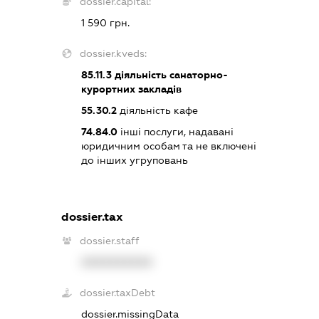
dossier.capital:
1 590 грн.
dossier.kveds:
85.11.3
діяльність санаторно-
курортних закладів
55.30.2
діяльність кафе
74.84.0
інші послуги, надавані
юридичним особам та не включені
до інших угруповань
dossier.tax
dossier.staff
XXXXXXXXXX
dossier.taxDebt
dossier.missingData