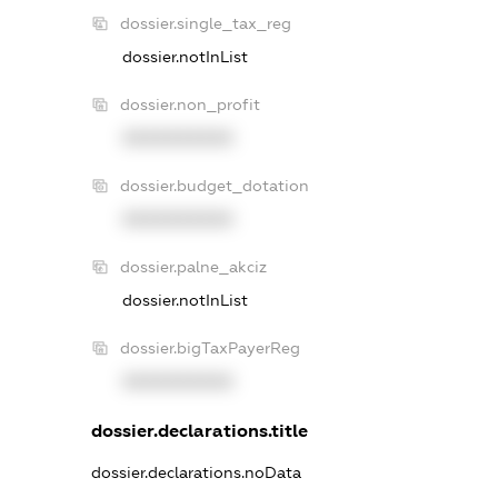
dossier.single_tax_reg
dossier.notInList
dossier.non_profit
XXXXXXXXXX
dossier.budget_dotation
XXXXXXXXXX
dossier.palne_akciz
dossier.notInList
dossier.bigTaxPayerReg
XXXXXXXXXX
dossier.declarations.title
dossier.declarations.noData