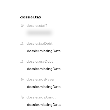
dossier.tax
dossier.staff
XXXXXXXXXX
dossier.taxDebt
dossier.missingData
dossier.esvDebt
dossier.missingData
dossier.ndsPayer
dossier.missingData
dossier.ndsAnnul
dossier.missingData