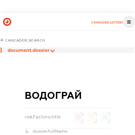
CAHEADER.GETTEST
CAHEADER.SEARCH
document.dossier
ВОДОГРАЙ
riskFactors.title
0
0
0
dossier.fullName: