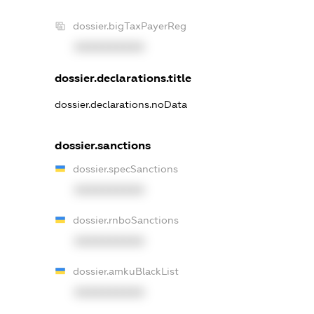
dossier.bigTaxPayerReg
XXXXXXXXXX
dossier.declarations.title
dossier.declarations.noData
dossier.sanctions
dossier.specSanctions
XXXXXXXXXX
dossier.rnboSanctions
XXXXXXXXXX
dossier.amkuBlackList
XXXXXXXXXX