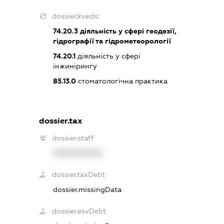
dossier.kveds:
74.20.3
діяльність у сфері геодезії,
гідрографії та гідрометеорології
74.20.1
діяльність у сфері
інжинірингу
85.13.0
стоматологічна практика
dossier.tax
dossier.staff
XXXXXXXXXX
dossier.taxDebt
dossier.missingData
dossier.esvDebt