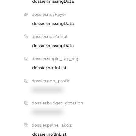
dossier.missingData
dossier.ndsPayer
dossier.missingData
dossier.ndsAnnul
dossier.missingData
dossier.single_tax_reg
dossier.notInList
dossier.non_profit
XXXXXXXXXX
dossier.budget_dotation
XXXXXXXXXX
dossier.palne_akciz
dossier.notInList