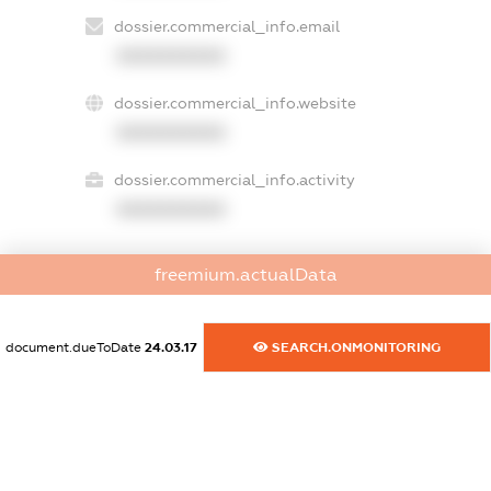
dossier.commercial_info.email
XXXXXXXXXX
dossier.commercial_info.website
XXXXXXXXXX
dossier.commercial_info.activity
XXXXXXXXXX
freemium.actualData
freemium.exampleText_1
freemium.exampleText_2
freemium.anonymousPerSearch2
document.dueToDate
24.03.17
SEARCH.ONMONITORING
FREEMIUM.DETAILS
FREEMIUM.REGISTER