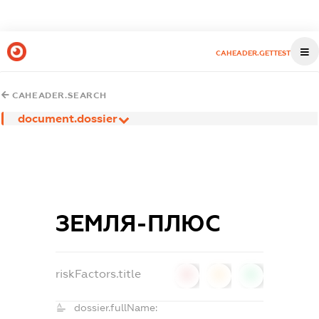
CAHEADER.GETTEST
CAHEADER.SEARCH
document.dossier
ЗЕМЛЯ-ПЛЮС
riskFactors.title
0
0
0
dossier.fullName: