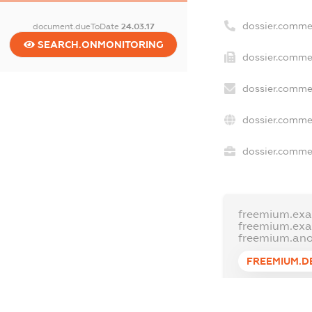
dossier.comme
document.dueToDate
24.03.17
SEARCH.ONMONITORING
dossier.commer
dossier.commer
dossier.commer
dossier.commer
freemium.exa
freemium.ex
freemium.an
FREEMIUM.D