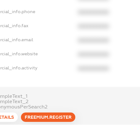
rcial_info.phone
XXXXXXXXXX
cial_info.fax
XXXXXXXXXX
cial_info.email
XXXXXXXXXX
cial_info.website
XXXXXXXXXX
cial_info.activity
XXXXXXXXXX
mpleText_1
ampleText_2
onymousPerSearch2
ETAILS
FREEMIUM.REGISTER