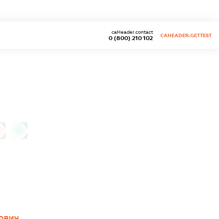
caHeader.contact
CAHEADER.GETTEST
0 (800) 210 102
0
ОВИЧ