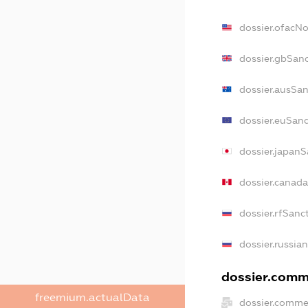
dossier.ofacN
dossier.gbSan
dossier.ausSan
dossier.euSanc
dossier.japanS
dossier.canad
dossier.rfSanc
dossier.russia
dossier.comme
freemium.actualData
dossier.comme