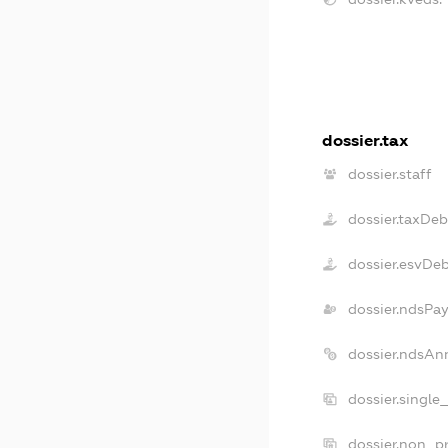
dossier.tax
dossier.staff
dossier.taxDeb
dossier.esvDe
dossier.ndsPay
dossier.ndsAn
dossier.single
dossier.non_pr