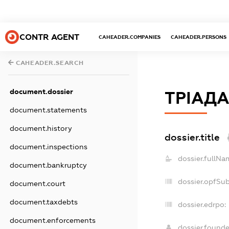
CONTR AGENT
CAHEADER.COMPANIES
CAHEADER.PERSONS
CAHEADER.SEARCH
document.dossier
ТРІАДА
document.statements
document.history
dossier.title
document.inspections
dossier.fullNa
document.bankruptcy
dossier.opfSu
document.court
document.taxdebts
dossier.edrpo:
document.enforcements
dossier.found