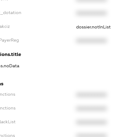
t_dotation
XXXXXXXXXX
akciz
dossier.notInList
xPayerReg
XXXXXXXXXX
ions.title
ns.noData
ns
nctions
XXXXXXXXXX
anctions
XXXXXXXXXX
lackList
XXXXXXXXXX
nctions
XXXXXXXXXX