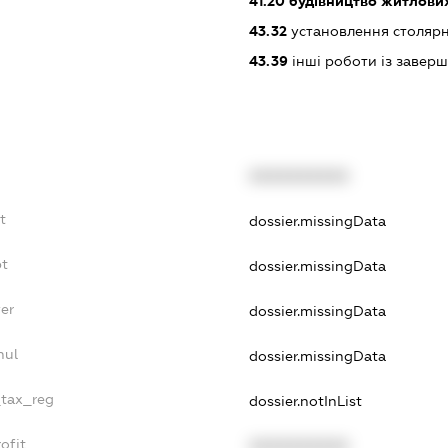
41.20
будівництво житлових
43.32
установлення столярн
43.39
інші роботи із завер
XXXXXXXXXX
t
dossier.missingData
bt
dossier.missingData
er
dossier.missingData
nul
dossier.missingData
_tax_reg
dossier.notInList
ofit
XXXXXXXXXX