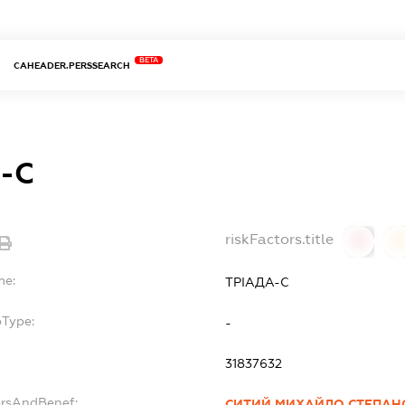
BETA
CAHEADER.PERSSEARCH
-С
riskFactors.title
0
0
me:
ТРІАДА-С
bType:
-
31837632
ersAndBenef:
СИТИЙ МИХАЙЛО СТЕПАН