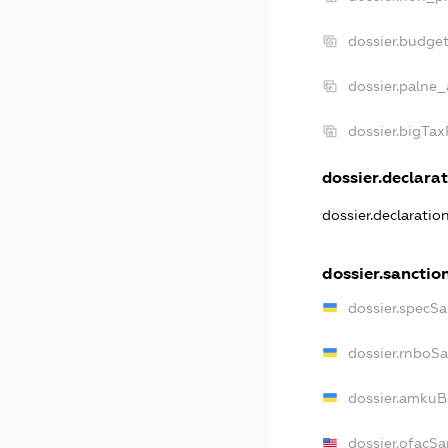
dossier.budge
dossier.palne_
dossier.bigTa
dossier.declarat
dossier.declaratio
dossier.sanctio
dossier.specSa
dossier.rnboS
dossier.amkuB
dossier.ofacSa