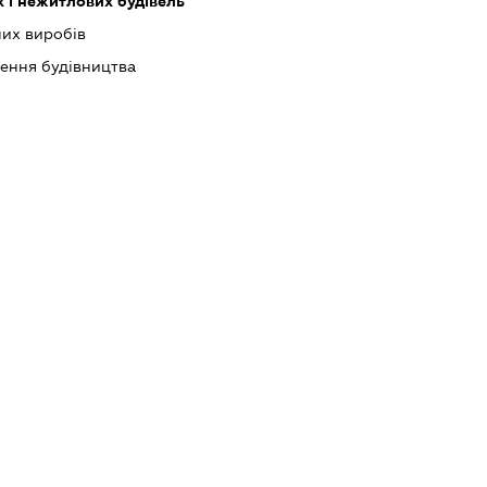
 і нежитлових будівель
их виробів
шення будівництва