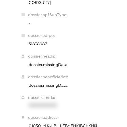
СОЮЗ ЛТД
dossier.opfSubType:
-
dossier.edrpo:
31838987
dossier.heads:
dossier.missingData
dossier.beneficiaries:
dossier.missingData
dossier.smida:
XXXXXXXXXX
dossier.address:
01030, М.КИЇВ, ШЕВЧЕНКІВСЬКИЙ,