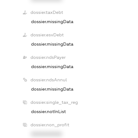
dossier.taxDebt
dossier.missingData
dossier.esvDebt
dossier.missingData
dossier.ndsPayer
dossier.missingData
dossier.ndsAnnul
dossier.missingData
dossier.single_tax_reg
dossier.notInList
dossier.non_profit
XXXXXXXXXX