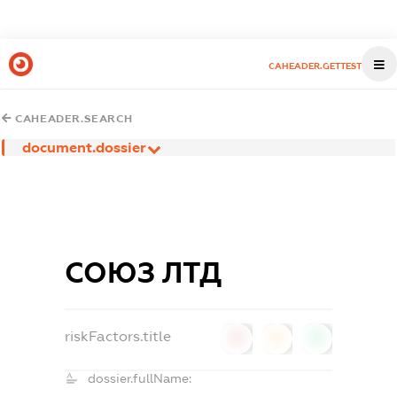
CAHEADER.GETTEST
CAHEADER.SEARCH
document.dossier
СОЮЗ ЛТД
riskFactors.title
0
0
0
dossier.fullName: