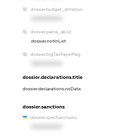
dossier.budget_dotation
XXXXXXXXXX
dossier.palne_akciz
dossier.notInList
dossier.bigTaxPayerReg
XXXXXXXXXX
dossier.declarations.title
dossier.declarations.noData
dossier.sanctions
dossier.specSanctions
XXXXXXXXXX