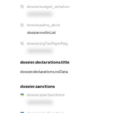
dossier.budget_dotation
XXXXXXXXXX
dossier.palne_akciz
dossier.notInList
dossier.bigTaxPayerReg
XXXXXXXXXX
dossier.declarations.title
dossier.declarations.noData
dossier.sanctions
dossier.specSanctions
XXXXXXXXXX