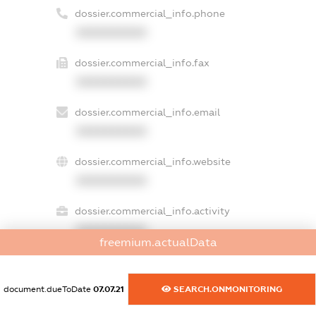
dossier.commercial_info.phone
XXXXXXXXXX
dossier.commercial_info.fax
XXXXXXXXXX
dossier.commercial_info.email
XXXXXXXXXX
dossier.commercial_info.website
XXXXXXXXXX
dossier.commercial_info.activity
XXXXXXXXXX
freemium.actualData
document.dueToDate
07.07.21
SEARCH.ONMONITORING
freemium.exampleText_1
freemium.exampleText_2