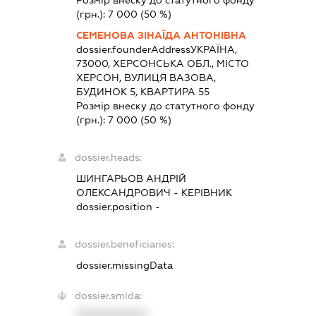
Розмір внеску до статутного фонду
(грн.):
7 000
(50 %)
СЕМЕНОВА ЗІНАЇДА АНТОНІВНА
dossier.founderAddress
УКРАЇНА,
73000, ХЕРСОНСЬКА ОБЛ., МІСТО
ХЕРСОН, ВУЛИЦЯ ВАЗОВА,
БУДИНОК 5, КВАРТИРА 55
Розмір внеску до статутного фонду
(грн.):
7 000
(50 %)
dossier.heads:
ШИНГАРЬОВ АНДРІЙ
ОЛЕКСАНДРОВИЧ
-
КЕРІВНИК
dossier.position -
dossier.beneficiaries:
dossier.missingData
dossier.smida:
XXXXXXXXXX