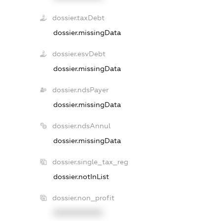
dossier.taxDebt
dossier.missingData
dossier.esvDebt
dossier.missingData
dossier.ndsPayer
dossier.missingData
dossier.ndsAnnul
dossier.missingData
dossier.single_tax_reg
dossier.notInList
dossier.non_profit
XXXXXXXXXX