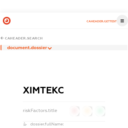
CAHEADER.GETTEST
CAHEADER.SEARCH
document.dossier
ХІМТЕКС
riskFactors.title
0
0
0
dossier.fullName: