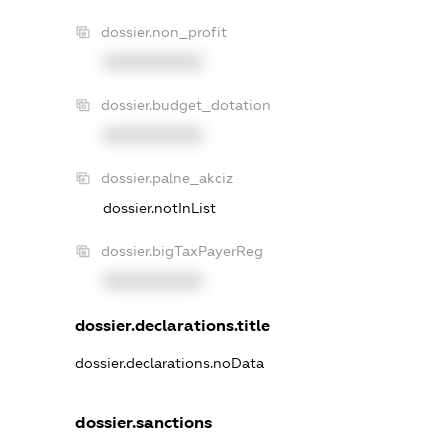
dossier.non_profit
XXXXXXXXXX
dossier.budget_dotation
XXXXXXXXXX
dossier.palne_akciz
dossier.notInList
dossier.bigTaxPayerReg
XXXXXXXXXX
dossier.declarations.title
dossier.declarations.noData
dossier.sanctions