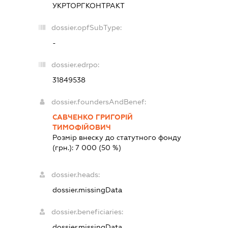
УКРТОРГКОНТРАКТ
dossier.opfSubType:
-
dossier.edrpo:
31849538
dossier.foundersAndBenef:
САВЧЕНКО ГРИГОРІЙ
ТИМОФІЙОВИЧ
Розмір внеску до статутного фонду
(грн.):
7 000
(50 %)
dossier.heads:
dossier.missingData
dossier.beneficiaries:
dossier.missingData