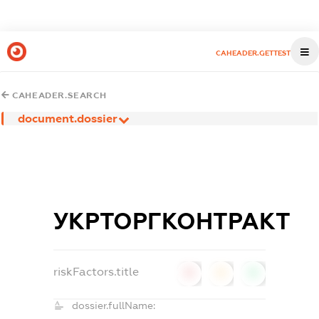
CAHEADER.GETTEST
CAHEADER.SEARCH
document.dossier
УКРТОРГКОНТРАКТ
riskFactors.title
0
0
0
dossier.fullName: