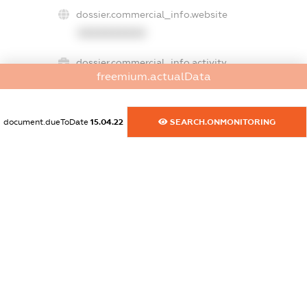
dossier.commercial_info.website
XXXXXXXXXX
dossier.commercial_info.activity
freemium.actualData
XXXXXXXXXX
document.dueToDate
15.04.22
SEARCH.ONMONITORING
freemium.exampleText_1
freemium.exampleText_2
freemium.anonymousPerSearch2
FREEMIUM.DETAILS
FREEMIUM.REGISTER