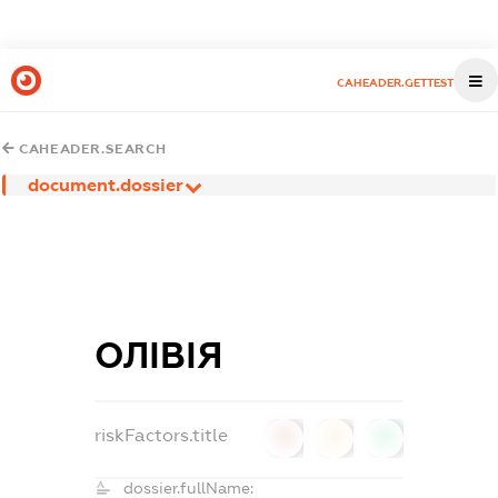
CAHEADER.GETTEST
CAHEADER.SEARCH
document.dossier
ОЛІВІЯ
riskFactors.title
0
0
0
dossier.fullName: