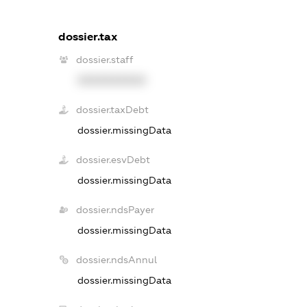
dossier.tax
dossier.staff
XXXXXXXXXX
dossier.taxDebt
dossier.missingData
dossier.esvDebt
dossier.missingData
dossier.ndsPayer
dossier.missingData
dossier.ndsAnnul
dossier.missingData