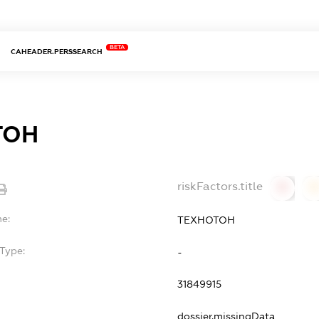
BETA
CAHEADER.PERSSEARCH
ТОН
riskFactors.title
0
0
e:
ТЕХНОТОН
Type:
-
31849915
dossier.missingData