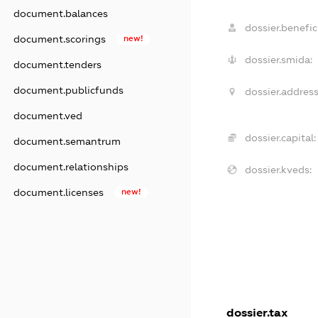
document.balances
dossier.benefici
document.scorings
new!
dossier.smida:
document.tenders
document.publicfunds
dossier.address
document.ved
dossier.capital:
document.semantrum
document.relationships
dossier.kveds:
document.licenses
new!
dossier.tax