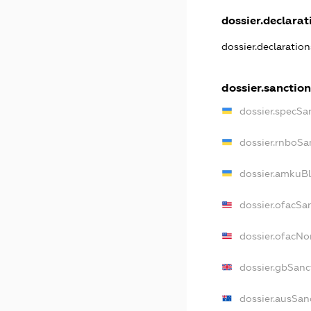
dossier.declarati
dossier.declaratio
dossier.sanction
dossier.specSa
dossier.rnboSa
dossier.amkuBl
dossier.ofacSa
dossier.ofacN
dossier.gbSanc
dossier.ausSan