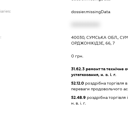
aries:
dossier.missingData
XXXXXXXXXX
:
40030, СУМСЬКА ОБЛ., СУ
ОРДЖОНІКІДЗЕ, 66, 7
0 грн.
31.62.3
ремонт та технічне 
устатковання, н. в. і. г.
52.12.0
роздрібна торгівля в
переваги продовольчого а
52.48.9
роздрібна торгівля
н. в. і. г.