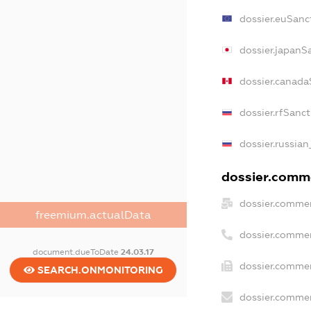
dossier.euSanc
dossier.japanS
dossier.canada
dossier.rfSanc
dossier.russian
dossier.comme
dossier.commer
freemium.actualData
dossier.commer
document.dueToDate
24.03.17
dossier.commer
SEARCH.ONMONITORING
dossier.commer