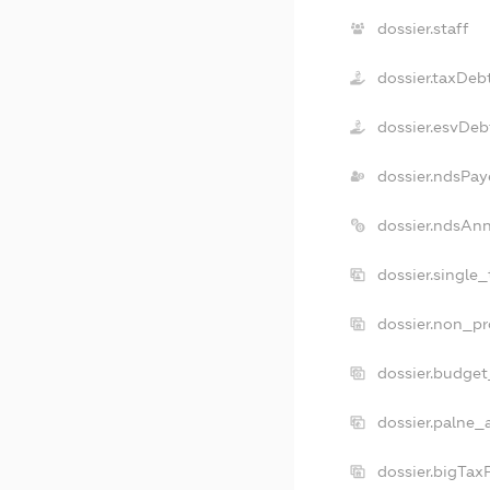
dossier.staff
dossier.taxDeb
dossier.esvDeb
dossier.ndsPay
dossier.ndsAnn
dossier.single
dossier.non_pr
dossier.budge
dossier.palne_
dossier.bigTax