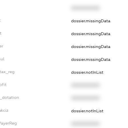
XXXXXXXXXX
t
dossier.missingData
t
dossier.missingData
er
dossier.missingData
ul
dossier.missingData
_tax_reg
dossier.notInList
ofit
XXXXXXXXXX
t_dotation
XXXXXXXXXX
akciz
dossier.notInList
PayerReg
XXXXXXXXXX