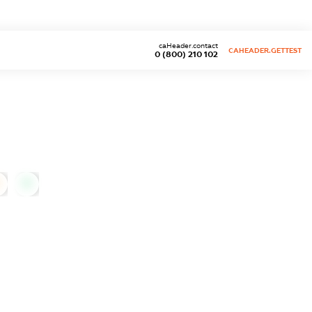
caHeader.contact
CAHEADER.GETTEST
0 (800) 210 102
0