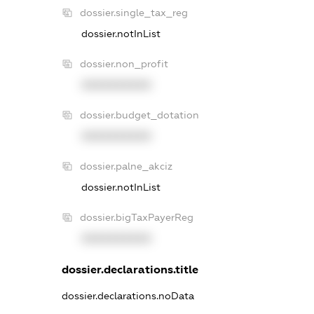
dossier.single_tax_reg
dossier.notInList
dossier.non_profit
XXXXXXXXXX
dossier.budget_dotation
XXXXXXXXXX
dossier.palne_akciz
dossier.notInList
dossier.bigTaxPayerReg
XXXXXXXXXX
dossier.declarations.title
dossier.declarations.noData