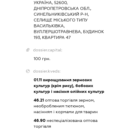
УКРАЇНА, 52600,
ДНІПРОПЕТРОВСЬКА ОБЛ.,
СИНЕЛЬНИКІВСЬКИЙ Р-Н,
СЕЛИЩЕ МІСЬКОГО ТИПУ
ВАСИЛЬКІВКА,
ВУЛ.ПЕРШОТРАВНЕВА, БУДИНОК
193, КВАРТИРА 47
dossier.capital:
100 грн.
dossier.kveds:
01.11
вирощування зернових
культур (крім рису), бобових
культур і насіння олійних культур
46.21
оптова торгівля зерном,
необробленим тютюном,
насінням і кормами для тварин
46.90
неспеціалізована оптова
торгівля