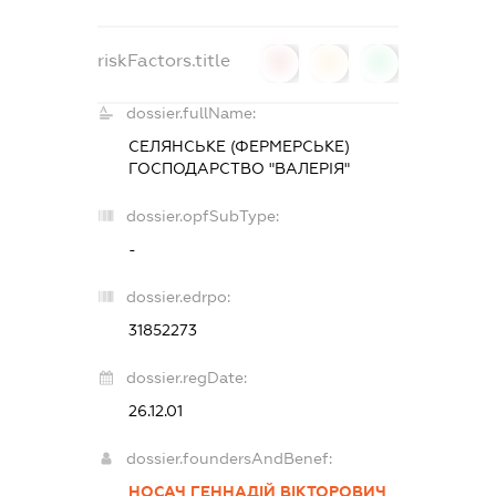
riskFactors.title
0
0
0
dossier.fullName:
СЕЛЯНСЬКЕ (ФЕРМЕРСЬКЕ)
ГОСПОДАРСТВО "ВАЛЕРІЯ"
dossier.opfSubType:
-
dossier.edrpo:
31852273
dossier.regDate:
26.12.01
dossier.foundersAndBenef:
НОСАЧ ГЕННАДІЙ ВІКТОРОВИЧ