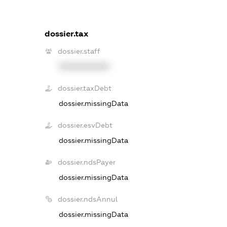
dossier.tax
dossier.staff
XXXXXXXXXX
dossier.taxDebt
dossier.missingData
dossier.esvDebt
dossier.missingData
dossier.ndsPayer
dossier.missingData
dossier.ndsAnnul
dossier.missingData