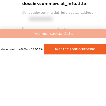
dossier.commercial_info.title
dossier.commercial_info.postal_address
XXXXXXXXXX
dossier.commercial_info.phone
freemium.actualData
XXXXXXXXXX
dossier.commercial_info.fax
document.dueToDate
19.03.24
SEARCH.ONMONITORING
XXXXXXXXXX
dossier.commercial_info.email
XXXXXXXXXX
dossier.commercial_info.website
XXXXXXXXXX
dossier.commercial_info.activity
XXXXXXXXXX