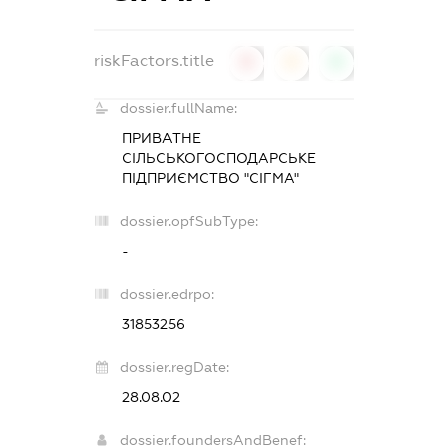
riskFactors.title
0
0
0
dossier.fullName:
ПРИВАТНЕ
СІЛЬСЬКОГОСПОДАРСЬКЕ
ПІДПРИЄМСТВО "СІГМА"
dossier.opfSubType:
-
dossier.edrpo:
31853256
dossier.regDate:
28.08.02
dossier.foundersAndBenef: