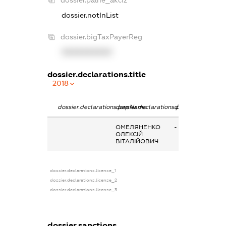
dossier.palne_akciz
dossier.notInList
dossier.bigTaxPayerReg
XXXXXXXXXX
dossier.declarations.title
2018
dossier.declarations.pepName
dossier.declarations.personName
dossier.declarati
ОМЕЛЯНЕНКО
-
ОЛЕКСІЙ
ВІТАЛІЙОВИЧ
dossier.declarations.license_1
dossier.declarations.license_2
dossier.declarations.license_3
dossier.sanctions