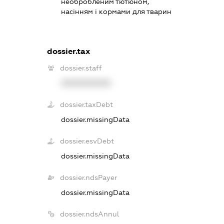
необробленим тютюном,
насінням і кормами для тварин
dossier.tax
dossier.staff
XXXXXXXXXX
dossier.taxDebt
dossier.missingData
dossier.esvDebt
dossier.missingData
dossier.ndsPayer
dossier.missingData
dossier.ndsAnnul