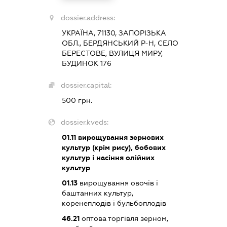
dossier.address:
УКРАЇНА, 71130, ЗАПОРІЗЬКА
ОБЛ., БЕРДЯНСЬКИЙ Р-Н, СЕЛО
БЕРЕСТОВЕ, ВУЛИЦЯ МИРУ,
БУДИНОК 176
dossier.capital:
500 грн.
dossier.kveds:
01.11
вирощування зернових
культур (крім рису), бобових
культур і насіння олійних
культур
01.13
вирощування овочів і
баштанних культур,
коренеплодів і бульбоплодів
46.21
оптова торгівля зерном,