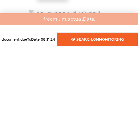
dossier.commercial_info.email
freemium.actualData
XXXXXXXXXX
dossier.commercial_info.website
document.dueToDate
08.11.24
SEARCH.ONMONITORING
XXXXXXXXXX
dossier.commercial_info.activity
XXXXXXXXXX
freemium.exampleText_1
freemium.exampleText_2
freemium.anonymousPerSearch2
FREEMIUM.DETAILS
FREEMIUM.REGISTER