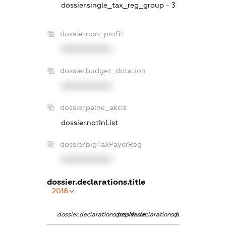
dossier.single_tax_reg_group - 3
dossier.non_profit
XXXXXXXXXX
dossier.budget_dotation
XXXXXXXXXX
dossier.palne_akciz
dossier.notInList
dossier.bigTaxPayerReg
XXXXXXXXXX
dossier.declarations.title
2018
dossier.declarations.pepName
dossier.declarations.personName
dossier.declarati