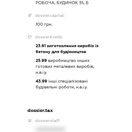
РОБОЧА, БУДИНОК 35, Б
dossier.capital:
100 грн.
dossier.kveds:
23.61
виготовлення виробів із
бетону для будівництва
25.99
виробництво інших
готових металевих виробів,
н.в.і.у.
43.99
інші спеціалізовані
будівельні роботи, н.в.і.у.
dossier.tax
dossier.staff
XXXXXXXXXX