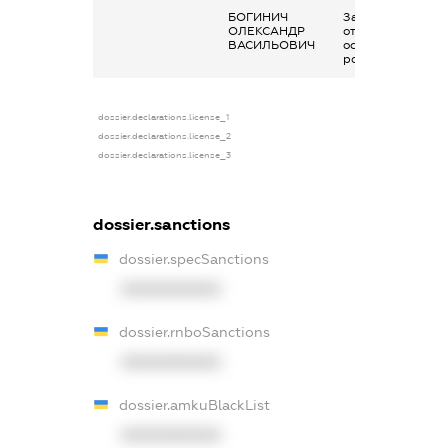
БОГИНИЧ
Заробітна плата
ОЛЕКСАНДР
отримана за
ВАСИЛЬОВИЧ
основним місцем
роботи
dossier.declarations.license_1
dossier.declarations.license_2
dossier.declarations.license_3
dossier.sanctions
dossier.specSanctions
XXXXXXXXXX
dossier.rnboSanctions
XXXXXXXXXX
dossier.amkuBlackList
XXXXXXXXXX