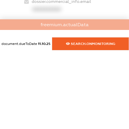
dossier.commercial_info.email
XXXXXXXXXX
dossier.commercial_info.website
freemium.actualData
XXXXXXXXXX
dossier.commercial_info.activity
document.dueToDate
11.10.25
SEARCH.ONMONITORING
XXXXXXXXXX
freemium.exampleText_1
freemium.exampleText_2
freemium.anonymousPerSearch2
FREEMIUM.DETAILS
FREEMIUM.REGISTER