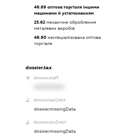
46.69
оптова торгівля іншими
машинами й устаткованням
25.62
механічне оброблення
металевих виробів
46.90
неспеціалізована оптова
торгівля
dossier.tax
dossier.staff
XXXXXXXXXX
dossier.taxDebt
dossier.missingData
dossier.esvDebt
dossier.missingData