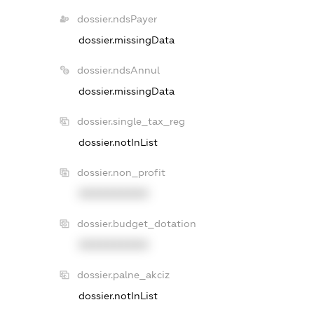
dossier.ndsPayer
dossier.missingData
dossier.ndsAnnul
dossier.missingData
dossier.single_tax_reg
dossier.notInList
dossier.non_profit
XXXXXXXXXX
dossier.budget_dotation
XXXXXXXXXX
dossier.palne_akciz
dossier.notInList