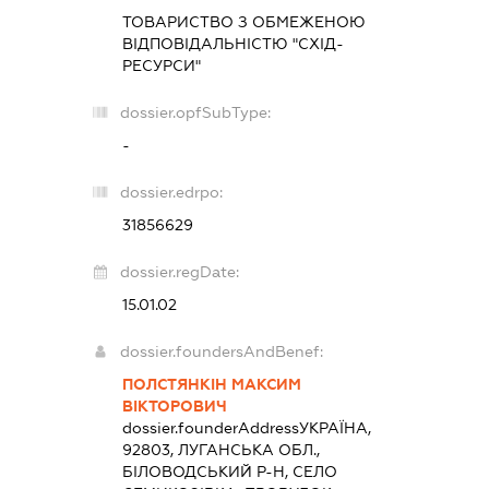
ТОВАРИСТВО З ОБМЕЖЕНОЮ
ВІДПОВІДАЛЬНІСТЮ "СХІД-
РЕСУРСИ"
dossier.opfSubType:
-
dossier.edrpo:
31856629
dossier.regDate:
15.01.02
dossier.foundersAndBenef:
ПОЛСТЯНКІН МАКСИМ
ВІКТОРОВИЧ
dossier.founderAddress
УКРАЇНА,
92803, ЛУГАНСЬКА ОБЛ.,
БІЛОВОДСЬКИЙ Р-Н, СЕЛО