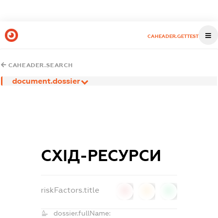
CAHEADER.GETTEST
CAHEADER.SEARCH
document.dossier
СХІД-РЕСУРСИ
riskFactors.title
0
0
0
dossier.fullName: