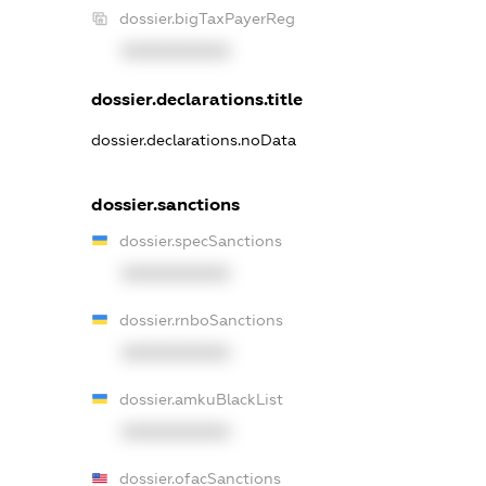
dossier.bigTaxPayerReg
XXXXXXXXXX
dossier.declarations.title
dossier.declarations.noData
dossier.sanctions
dossier.specSanctions
XXXXXXXXXX
dossier.rnboSanctions
XXXXXXXXXX
dossier.amkuBlackList
XXXXXXXXXX
dossier.ofacSanctions