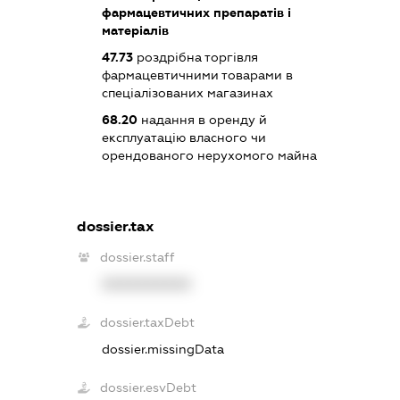
фармацевтичних препаратів і
матеріалів
47.73
роздрібна торгівля
фармацевтичними товарами в
спеціалізованих магазинах
68.20
надання в оренду й
експлуатацію власного чи
орендованого нерухомого майна
dossier.tax
dossier.staff
XXXXXXXXXX
dossier.taxDebt
dossier.missingData
dossier.esvDebt