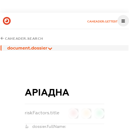
CAHEADER.GETTEST
CAHEADER.SEARCH
document.dossier
АРІАДНА
riskFactors.title
0
0
0
dossier.fullName: