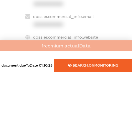
XXXXXXXXXX
dossier.commercial_info.email
XXXXXXXXXX
dossier.commercial_info.website
XXXXXXXXXX
freemium.actualData
dossier.commercial_info.activity
document.dueToDate
01.10.25
SEARCH.ONMONITORING
XXXXXXXXXX
freemium.exampleText_1
freemium.exampleText_2
freemium.anonymousPerSearch2
FREEMIUM.DETAILS
FREEMIUM.REGISTER