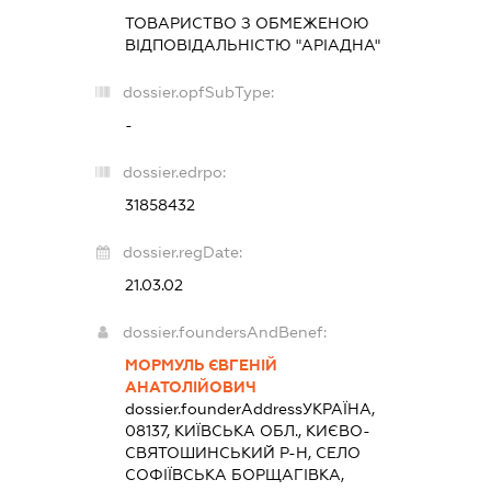
ТОВАРИСТВО З ОБМЕЖЕНОЮ
ВІДПОВІДАЛЬНІСТЮ "АРІАДНА"
dossier.opfSubType:
-
dossier.edrpo:
31858432
dossier.regDate:
21.03.02
dossier.foundersAndBenef:
МОРМУЛЬ ЄВГЕНІЙ
АНАТОЛІЙОВИЧ
dossier.founderAddress
УКРАЇНА,
08137, КИЇВСЬКА ОБЛ., КИЄВО-
СВЯТОШИНСЬКИЙ Р-Н, СЕЛО
СОФІЇВСЬКА БОРЩАГІВКА,