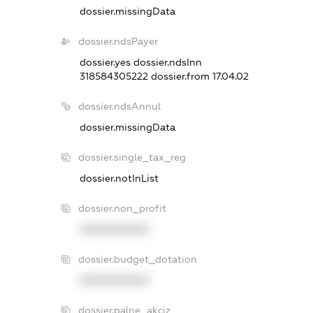
dossier.missingData
dossier.ndsPayer
dossier.yes
dossier.ndsInn
318584305222
dossier.from 17.04.02
dossier.ndsAnnul
dossier.missingData
dossier.single_tax_reg
dossier.notInList
dossier.non_profit
XXXXXXXXXX
dossier.budget_dotation
XXXXXXXXXX
dossier.palne_akciz