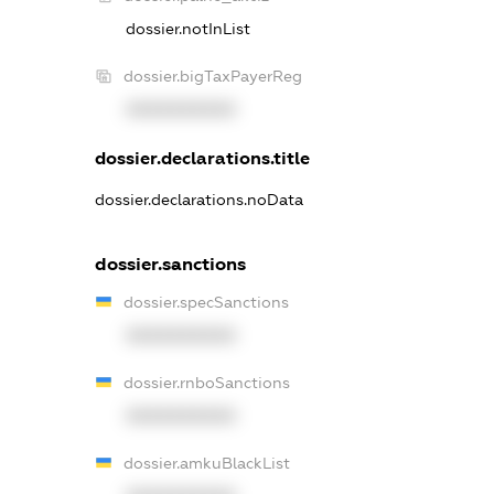
dossier.notInList
dossier.bigTaxPayerReg
XXXXXXXXXX
dossier.declarations.title
dossier.declarations.noData
dossier.sanctions
dossier.specSanctions
XXXXXXXXXX
dossier.rnboSanctions
XXXXXXXXXX
dossier.amkuBlackList