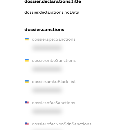
dossier.declarations.title
dossier.declarations.noData
dossier.sanctions
dossier.specSanctions
XXXXXXXXXX
dossier.rnboSanctions
XXXXXXXXXX
dossier.amkuBlackList
XXXXXXXXXX
dossier.ofacSanctions
XXXXXXXXXX
dossier.ofacNonSdnSanctions