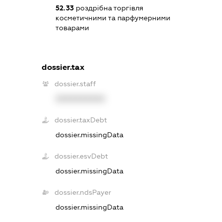
52.33
роздрібна торгівля
косметичними та парфумерними
товарами
dossier.tax
dossier.staff
XXXXXXXXXX
dossier.taxDebt
dossier.missingData
dossier.esvDebt
dossier.missingData
dossier.ndsPayer
dossier.missingData