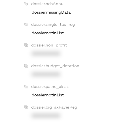
dossier.ndsAnnul
dossier.missingData
dossier.single_tax_reg
dossier.notInList
dossier.non_profit
XXXXXXXXXX
dossier.budget_dotation
XXXXXXXXXX
dossier.palne_akciz
dossier.notInList
dossier.bigTaxPayerReg
XXXXXXXXXX