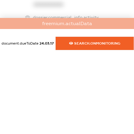
XXXXXXXXXX
dossier.commercial_info.activity
freemium.actualData
XXXXXXXXXX
document.dueToDate
24.03.17
SEARCH.ONMONITORING
freemium.exampleText_1
freemium.exampleText_2
freemium.anonymousPerSearch2
FREEMIUM.DETAILS
FREEMIUM.REGISTER