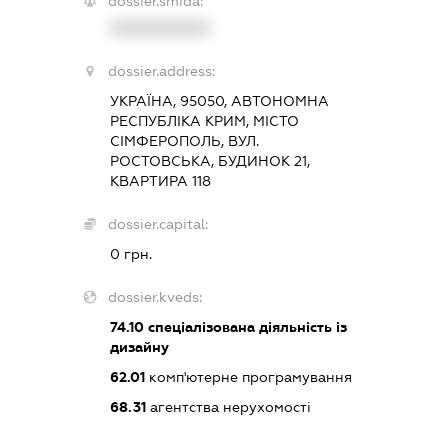
dossier.smida:
XXXXXXXXXX
dossier.address:
УКРАЇНА, 95050, АВТОНОМНА
РЕСПУБЛІКА КРИМ, МІСТО
СІМФЕРОПОЛЬ, ВУЛ.
РОСТОВСЬКА, БУДИНОК 21,
КВАРТИРА 118
dossier.capital:
0 грн.
dossier.kveds:
74.10
спеціалізована діяльність із
дизайну
62.01
комп'ютерне програмування
68.31
агентства нерухомості