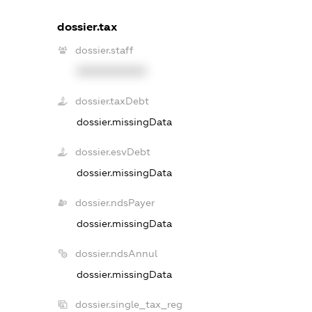
dossier.tax
dossier.staff
XXXXXXXXXX
dossier.taxDebt
dossier.missingData
dossier.esvDebt
dossier.missingData
dossier.ndsPayer
dossier.missingData
dossier.ndsAnnul
dossier.missingData
dossier.single_tax_reg