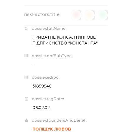
riskFactors.title
0
0
0
dossier.fullName:
ПРИВАТНЕ КОНСАЛТИНГОВЕ
ПІДПРИЄМСТВО "КОНСТАНТА"
dossier.opfSubType:
-
dossier.edrpo:
31859546
dossier.regDate:
06.02.02
dossier.foundersAndBenef:
ПОЛІЩУК ЛЮБОВ