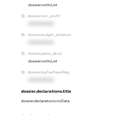
dossier.notInList
dossier.non_profit
XXXXXXXXXX
dossier.budget_dotation
XXXXXXXXXX
dossier.palne_akciz
dossier.notInList
dossier.bigTaxPayerReg
XXXXXXXXXX
dossier.declarations.title
dossier.declarations.noData