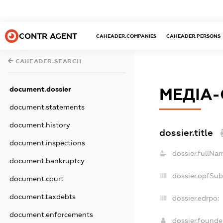
CONTR AGENT
CAHEADER.COMPANIES
CAHEADER.PERSONS
CAHEADER.SEARCH
document.dossier
МЕДІА-
document.statements
document.history
dossier.title
document.inspections
dossier.fullNa
document.bankruptcy
dossier.opfSub
document.court
document.taxdebts
dossier.edrpo:
document.enforcements
dossier.found