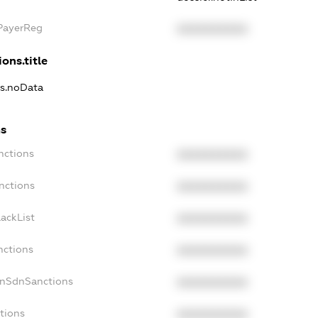
xPayerReg
XXXXXXXXXX
ons.title
ns.noData
ns
nctions
XXXXXXXXXX
nctions
XXXXXXXXXX
ackList
XXXXXXXXXX
nctions
XXXXXXXXXX
onSdnSanctions
XXXXXXXXXX
tions
XXXXXXXXXX