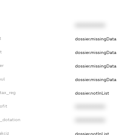
XXXXXXXXXX
t
dossier.missingData
t
dossier.missingData
er
dossier.missingData
nul
dossier.missingData
_tax_reg
dossier.notInList
ofit
XXXXXXXXXX
t_dotation
XXXXXXXXXX
akciz
dossier.notInList