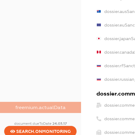
dossier.ausSan
dossier.euSanc
dossier.japanS
dossier.canad
dossier.rfSanc
dossier.russian
dossier.comme
dossier.commer
freemium.actualData
dossier.comme
document.dueToDate
24.03.17
SEARCH.ONMONITORING
dossier.commer