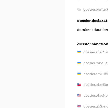
dossier.bigTa
dossier.declarati
dossier.declaratio
dossier.sanctio
dossier.specSa
dossier.rnboSa
dossier.amkuBl
dossier.ofacSa
dossier.ofacN
dossier.gbSanc