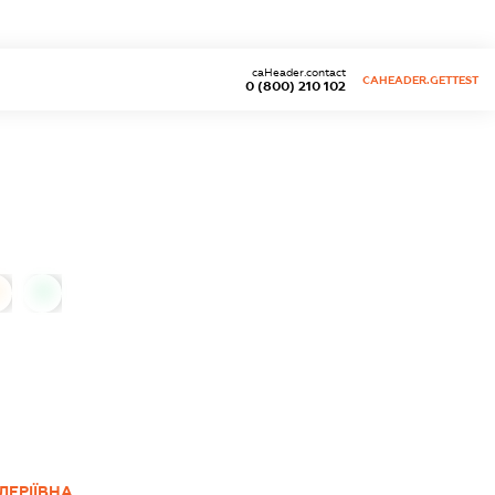
caHeader.contact
CAHEADER.GETTEST
0 (800) 210 102
0
ЛЕРІЇВНА