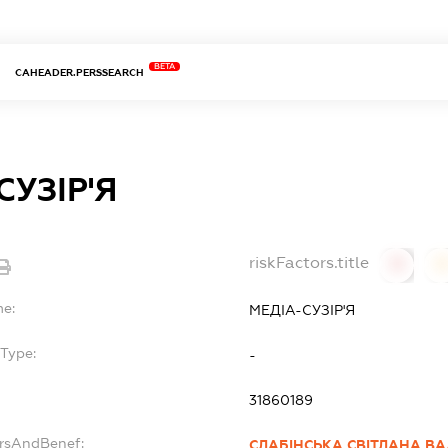
BETA
CAHEADER.PERSSEARCH
СУЗІР'Я
riskFactors.title
0
0
me:
МЕДІА-СУЗІР'Я
Type:
-
31860189
ersAndBenef:
СЛАБІНСЬКА СВІТЛАНА ВА