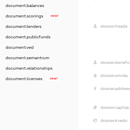
document.balances
document.scorings
new!
dossier.heads:
document.tenders
document.publicfunds
document.ved
document.semantrum
dossier.benefic
document.relationships
dossier.smida:
document.licenses
new!
dossier.address
dossier.capital:
dossier.kveds: