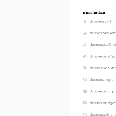
dossier.tax
dossier.staff
dossier.taxDeb
dossier.esvDeb
dossier.ndsPay
dossier.ndsAn
dossier.single
dossier.non_pr
dossier.budge
dossier.palne_