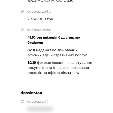
БУДИНОК 2/1А, ОФІС 330
dossier.capital:
2 450 000 грн.
dossier.kveds:
41.10
організація будівництва
будівель
82.11
надання комбінованих
офісних адміністративних послуг
82.19
фотокопіювання, підготування
документів та інша спеціалізована
допоміжна офісна діяльність
dossier.tax
dossier.staff
XXXXXXXXXX