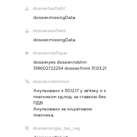
dossier.taxDebt
dossier.missingData
dossier.esvDebt
dossier.missingData
dossier.ndsPayer
dossier.yes
dossier.ndsInn
318602722254
dossier.from 31.03.21
dossier.ndsAnnul
Анульовано з 30.12.17 у зв'язку з:
є
платником єд.под. за ставкою без
ПДВ
Анульовано за iнiцiативою
платника.
dossier.single_tax_reg