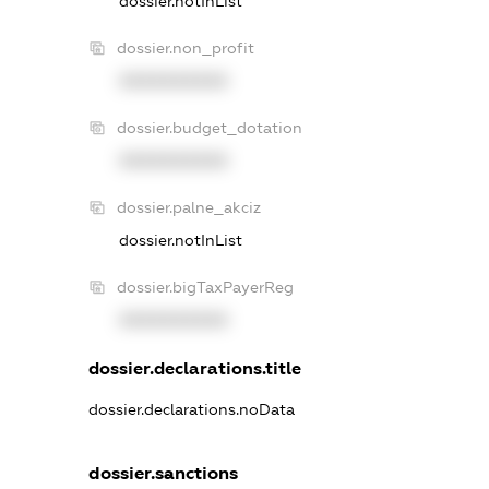
dossier.notInList
dossier.non_profit
XXXXXXXXXX
dossier.budget_dotation
XXXXXXXXXX
dossier.palne_akciz
dossier.notInList
dossier.bigTaxPayerReg
XXXXXXXXXX
dossier.declarations.title
dossier.declarations.noData
dossier.sanctions