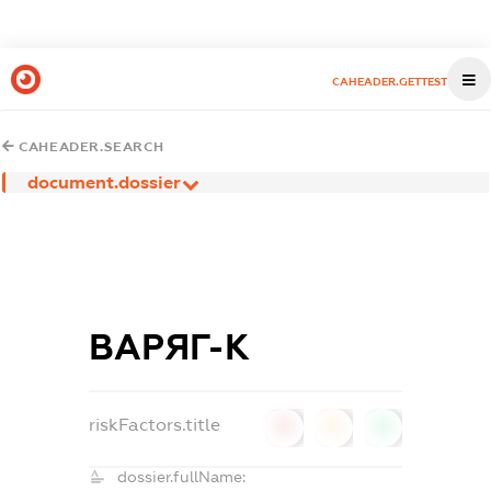
CAHEADER.GETTEST
CAHEADER.SEARCH
document.dossier
ВАРЯГ-К
riskFactors.title
0
0
0
dossier.fullName: