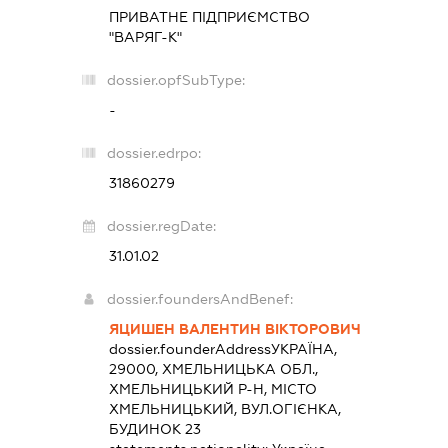
ПРИВАТНЕ ПІДПРИЄМСТВО
"ВАРЯГ-К"
dossier.opfSubType:
-
dossier.edrpo:
31860279
dossier.regDate:
31.01.02
dossier.foundersAndBenef:
ЯЦИШЕН ВАЛЕНТИН ВІКТОРОВИЧ
dossier.founderAddress
УКРАЇНА,
29000, ХМЕЛЬНИЦЬКА ОБЛ.,
ХМЕЛЬНИЦЬКИЙ Р-Н, МІСТО
ХМЕЛЬНИЦЬКИЙ, ВУЛ.ОГІЄНКА,
БУДИНОК 23