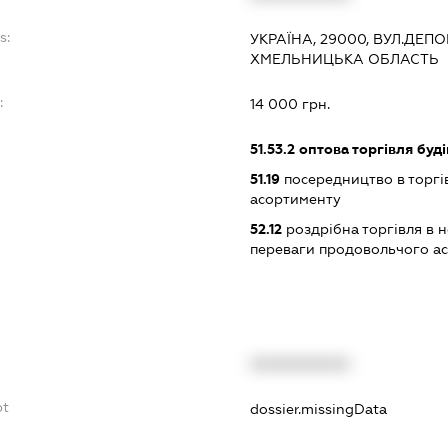
s:
УКРАЇНА, 29000, ВУЛ.ДЕП
ХМЕЛЬНИЦЬКА ОБЛАСТЬ
:
14 000 грн.
51.53.2
оптова торгівля буд
51.19
посередництво в торгі
асортименту
52.12
роздрібна торгівля в 
переваги продовольчого а
XXXXXXXXXX
bt
dossier.missingData