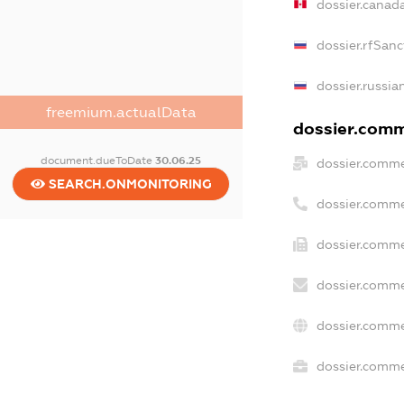
dossier.canad
dossier.rfSanc
dossier.russia
freemium.actualData
dossier.comme
document.dueToDate
30.06.25
dossier.comme
SEARCH.ONMONITORING
dossier.comme
dossier.comme
dossier.comme
dossier.comme
dossier.commer