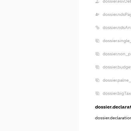
dossier.esvDe
dossier.ndsPa
dossier.ndsAn
dossier.singl
dossier.non_p
dossier.budge
dossier.palne
dossier.bigTa
dossier.declarat
dossier.declarati