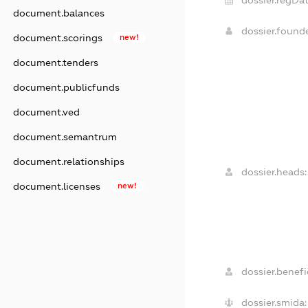
document.balances
dossier.found
document.scorings
new!
document.tenders
document.publicfunds
document.ved
document.semantrum
document.relationships
dossier.heads:
document.licenses
new!
dossier.benefic
dossier.smida: