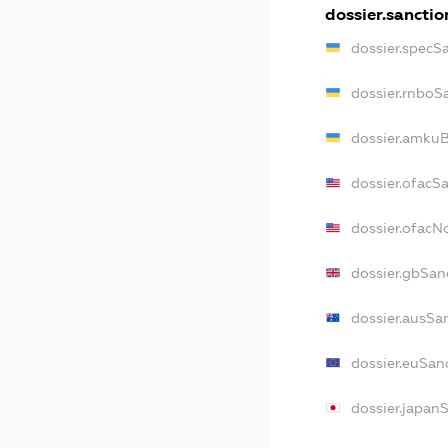
dossier.sanctio
dossier.specS
dossier.rnboS
dossier.amkuB
dossier.ofacS
dossier.ofac
dossier.gbSan
dossier.ausSa
dossier.euSan
dossier.japan