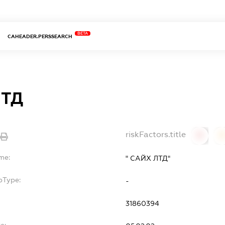
BETA
CAHEADER.PERSSEARCH
ЛТД
riskFactors.title
0
0
me:
" САЙХ ЛТД"
bType:
-
31860394
e: