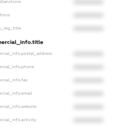
aSanctions
XXXXXXXXXX
tions
XXXXXXXXXX
n_reg_title
XXXXXXXXXX
rcial_info.title
rcial_info.postal_address
XXXXXXXXXX
rcial_info.phone
XXXXXXXXXX
rcial_info.fax
XXXXXXXXXX
rcial_info.email
XXXXXXXXXX
rcial_info.website
XXXXXXXXXX
cial_info.activity
XXXXXXXXXX