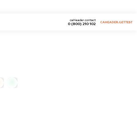
caHeader.contact
CAHEADER.GETTEST
0 (800) 210 102
0