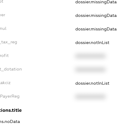
bt
dossier.missingData
yer
dossier.missingData
nul
dossier.missingData
e_tax_reg
dossier.notInList
rofit
XXXXXXXXXX
t_dotation
XXXXXXXXXX
_akciz
dossier.notInList
xPayerReg
XXXXXXXXXX
ions.title
ons.noData