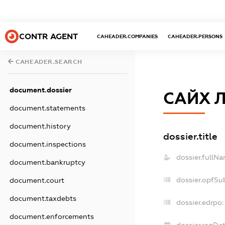
CONTR AGENT
CAHEADER.COMPANIES
CAHEADER.PERSONS
CAHEADER.SEARCH
document.dossier
САЙХ 
document.statements
document.history
dossier.title
document.inspections
dossier.fullNa
document.bankruptcy
dossier.opfSu
document.court
document.taxdebts
dossier.edrpo:
document.enforcements
dossier.regDat