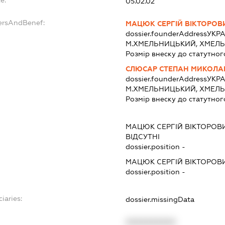
05.02.02
ersAndBenef:
МАЦЮК СЕРГІЙ ВІКТОРОВ
dossier.founderAddress
УКРА
М.ХМЕЛЬНИЦЬКИЙ, ХМЕЛ
Розмір внеску до статутног
СЛЮСАР СТЕПАН МИКОЛ
dossier.founderAddress
УКРА
М.ХМЕЛЬНИЦЬКИЙ, ХМЕЛ
Розмір внеску до статутног
МАЦЮК СЕРГІЙ ВІКТОРОВ
ВІДСУТНІ
dossier.position -
МАЦЮК СЕРГІЙ ВІКТОРОВ
dossier.position -
iaries:
dossier.missingData
XXXXXXXXXX