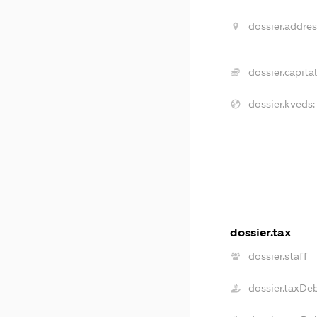
dossier.addres
dossier.capital
dossier.kveds:
dossier.tax
dossier.staff
dossier.taxDe