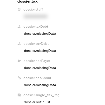
dossier.tax
dossier.staff
XXXXXXXXXX
dossier.taxDebt
dossier.missingData
dossier.esvDebt
dossier.missingData
dossier.ndsPayer
dossier.missingData
dossier.ndsAnnul
dossier.missingData
dossier.single_tax_reg
dossier.notInList