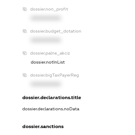
dossier.non_profit
XXXXXXXXXX
dossier.budget_dotation
XXXXXXXXXX
dossier.palne_akciz
dossier.notInList
dossier.bigTaxPayerReg
XXXXXXXXXX
dossier.declarations.title
dossier.declarations.noData
dossier.sanctions