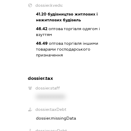
dossier.kveds:
41.20
будівництво житлових і
нежитлових будівель
46.42
оптова торгівля одягом і
взуттям
46.49
оптова торгівля іншими
товарами господарського
призначення
dossier.tax
dossier.staff
XXXXXXXXXX
dossier.taxDebt
dossier.missingData
dossier.esvDebt