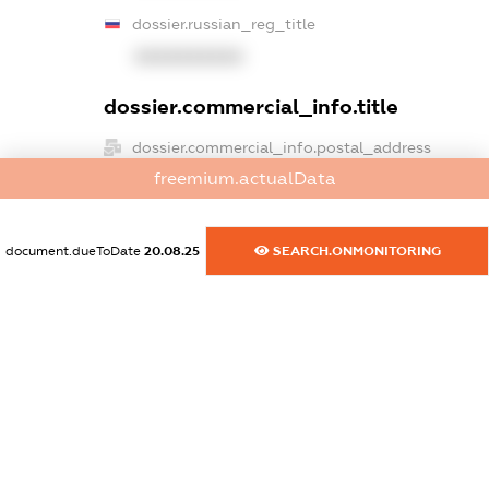
dossier.russian_reg_title
XXXXXXXXXX
dossier.commercial_info.title
dossier.commercial_info.postal_address
XXXXXXXXXX
freemium.actualData
dossier.commercial_info.phone
document.dueToDate
20.08.25
SEARCH.ONMONITORING
XXXXXXXXXX
dossier.commercial_info.fax
XXXXXXXXXX
dossier.commercial_info.email
XXXXXXXXXX
dossier.commercial_info.website
XXXXXXXXXX