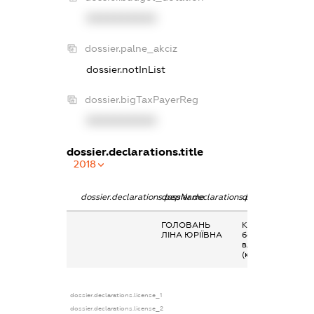
XXXXXXXXXX
dossier.palne_akciz
dossier.notInList
dossier.bigTaxPayerReg
XXXXXXXXXX
dossier.declarations.title
2018
dossier.declarations.pepName
dossier.declarations.personName
dossier.declarati
ГОЛОВАНЬ
Кінцевий
ЛІНА ЮРІЇВНА
бенефіціарний
власник
(контролер)
dossier.declarations.license_1
dossier.declarations.license_2