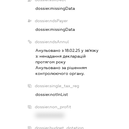
dossier.missingData
dossier.ndsPayer
dossier.missingData
dossier.ndsAnnul
Анульовано з 18.02.25 у зв'язку
з:
ненадання декларацiй
протягом року
Анульовано за рiшенням
контролюючого органу.
dossier.single_tax_reg
dossier.notInList
dossier.non_profit
XXXXXXXXXX
dossier.budget_dotation