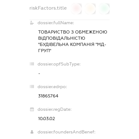
riskFactors.title
0
0
0
dossier.fullName:
ТОВАРИСТВО З ОБМЕЖЕНОЮ
ВІДПОВІДАЛЬНІСТЮ
"БУДІВЕЛЬНА КОМПАНІЯ "МД-
ГРУП"
dossier.opfSubType:
-
dossier.edrpo:
31865764
dossier.regDate:
10.03.02
dossier.foundersAndBenef: