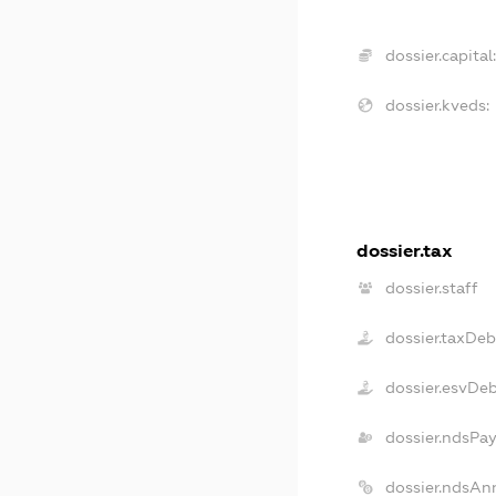
dossier.capital
dossier.kveds:
dossier.tax
dossier.staff
dossier.taxDeb
dossier.esvDe
dossier.ndsPa
dossier.ndsAn