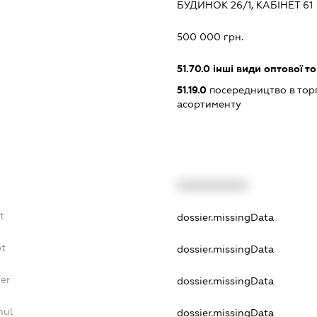
БУДИНОК 26/1, КАБІНЕТ 61
:
500 000 грн.
51.70.0
інші види оптової то
51.19.0
посередництво в тор
асортименту
XXXXXXXXXX
t
dossier.missingData
bt
dossier.missingData
yer
dossier.missingData
nul
dossier.missingData