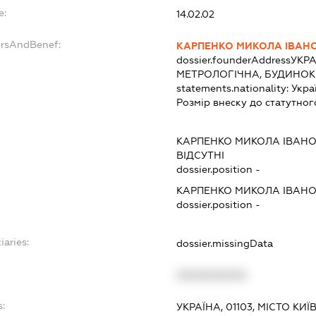
e:
14.02.02
ersAndBenef:
КАРПЕНКО МИКОЛА ІВАН
dossier.founderAddress
УКРА
МЕТРОЛОГІЧНА, БУДИНОК 
statements.nationality:
Укра
Розмір внеску до статутног
КАРПЕНКО МИКОЛА ІВАН
ВІДСУТНІ
dossier.position -
КАРПЕНКО МИКОЛА ІВАН
dossier.position -
iaries:
dossier.missingData
XXXXXXXXXX
s:
УКРАЇНА, 01103, МІСТО КИ