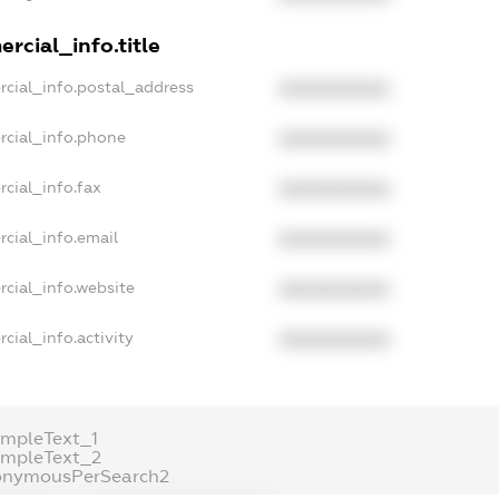
rcial_info.title
rcial_info.postal_address
XXXXXXXXXX
rcial_info.phone
XXXXXXXXXX
cial_info.fax
XXXXXXXXXX
cial_info.email
XXXXXXXXXX
rcial_info.website
XXXXXXXXXX
cial_info.activity
XXXXXXXXXX
ampleText_1
ampleText_2
onymousPerSearch2