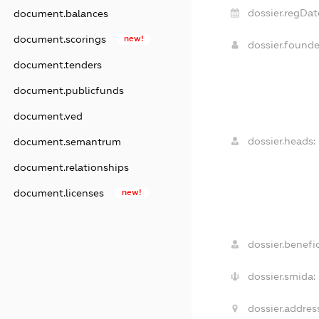
dossier.regDat
document.balances
document.scorings
new!
dossier.found
document.tenders
document.publicfunds
document.ved
dossier.heads:
document.semantrum
document.relationships
document.licenses
new!
dossier.benefic
dossier.smida:
dossier.addres