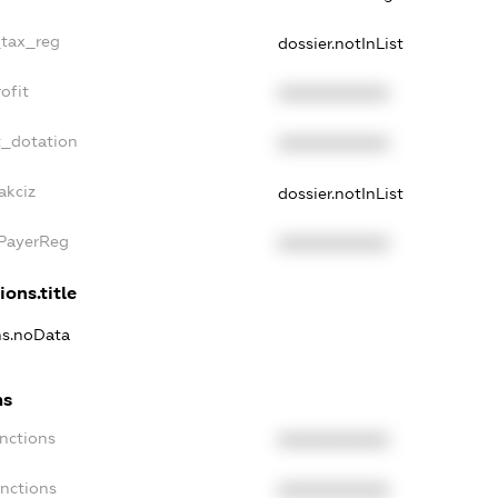
_tax_reg
dossier.notInList
ofit
XXXXXXXXXX
t_dotation
XXXXXXXXXX
akciz
dossier.notInList
xPayerReg
XXXXXXXXXX
ions.title
ons.noData
ns
anctions
XXXXXXXXXX
anctions
XXXXXXXXXX