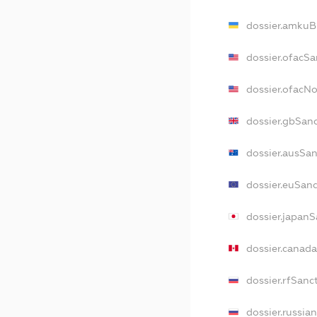
dossier.amkuB
dossier.ofacSa
dossier.ofacN
dossier.gbSan
dossier.ausSa
dossier.euSan
dossier.japan
dossier.canad
dossier.rfSanc
dossier.russia