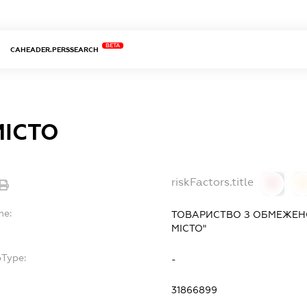
BETA
CAHEADER.PERSSEARCH
МІСТО
riskFactors.title
0
0
me:
ТОВАРИСТВО З ОБМЕЖЕНО
МІСТО"
bType:
-
31866899