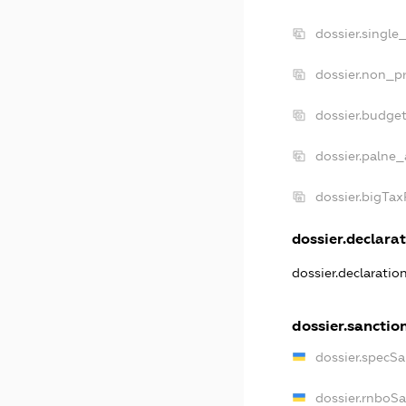
dossier.single
dossier.non_pr
dossier.budge
dossier.palne_
dossier.bigTa
dossier.declarat
dossier.declarati
dossier.sanctio
dossier.specS
dossier.rnboS