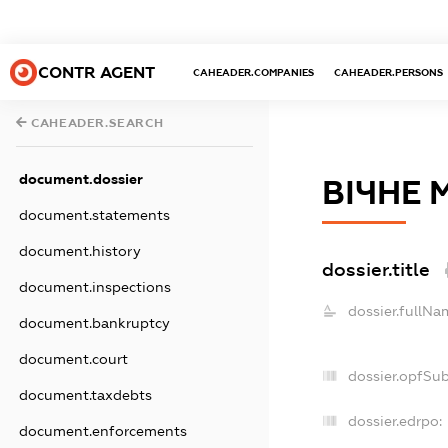
CONTR AGENT
CAHEADER.COMPANIES
CAHEADER.PERSONS
CAHEADER.SEARCH
document.dossier
ВІЧНЕ 
document.statements
document.history
dossier.title
document.inspections
dossier.fullNa
document.bankruptcy
document.court
dossier.opfSu
document.taxdebts
dossier.edrpo:
document.enforcements